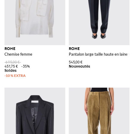
ROHE
ROHE
Chemise femme
Pantalon large taille haute en laine vi
695,00 €
545,00 €
451,75 €
-35%