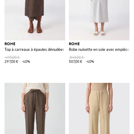
ROHE
ROHE
Top à carreaux à épaules dénudées et encolure en cœur en viscose
Robe nuisette en soie avec empièceme
495,00 €
845,00 €
297,00 €
-40%
507,00 €
-40%