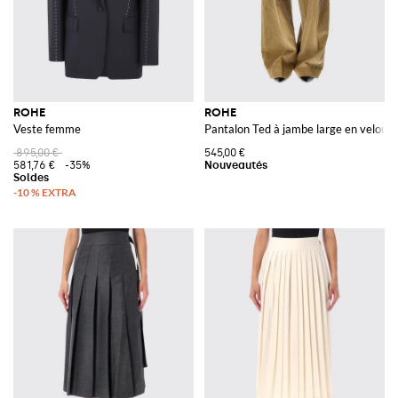
ROHE
ROHE
Veste femme
Pantalon Ted à jambe large en velours
895,00 €
545,00 €
581,76 €
-35%