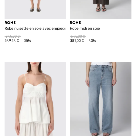
ROHE
ROHE
Robe nuisette en soie avec empiècements en dentelle
Robe midi en soie
845,00 €
645,00 €
549,24 €
-35%
387,00 €
-40%