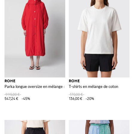
ROHE
ROHE
Parka longue oversize en mélange de soie avec capuche et manches ballon
T-shirts en mélange de coton
995,00 €
170,00 €
547,24 €
-45%
136,00 €
-20%