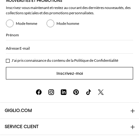
NOUVEAUTÉS ET PROMOTIONS
Inscrivez-vous maintenant et restez au courant des dernières nouveautés, des
collections spéciales et des promotions personnalisées.
Mode femme
Mode homme
Prénom
Adresse E-mail
J'ai pris connaissance du contenu de la
Politique de Confidentialité
Inscrivez-moi
GIGLIO.COM
SERVICE CLIENT
About
Contacts