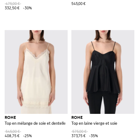
475,00 €
545,00 €
332,50 €
-30%
ROHE
ROHE
Top en mélange de soie et dentelle
Top en laine vierge et soie
545,00 €
575,00 €
408,75 €
-25%
373,75 €
-35%