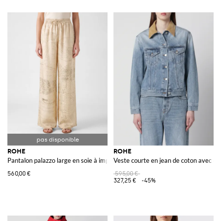
ROHE
ROHE
Pantalon palazzo large en soie à imprimé graphique et taille haute
Veste courte en jean de coton avec co
560,00 €
595,00 €
327,25 €
-45%