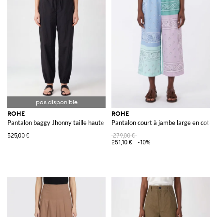
ROHE
ROHE
Pantalon baggy Jhonny taille haute en tissu technique avec cordon de serra
Pantalon court à jambe large en coto
525,00 €
279,00 €
251,10 €
-10%