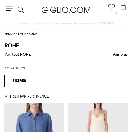
0
0
Rechercher
10 % extra sur l'espace Outlet
FEMME
ROHE FEMME
ROHE
Voir tout
ROHE
Voir plus
Voir plus
36 Articles