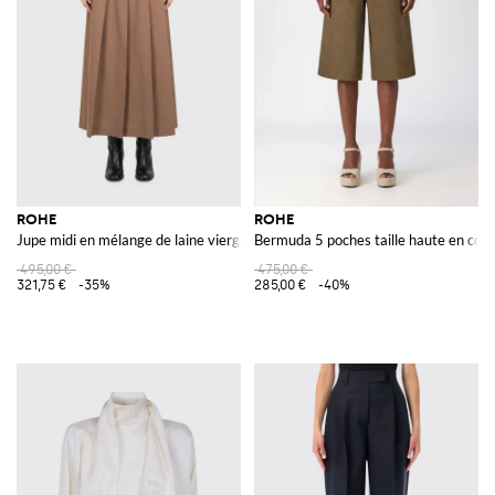
ROHE
ROHE
Jupe midi en mélange de laine vierge
Bermuda 5 poches taille haute en cot
495,00 €
475,00 €
321,75 €
-35%
285,00 €
-40%