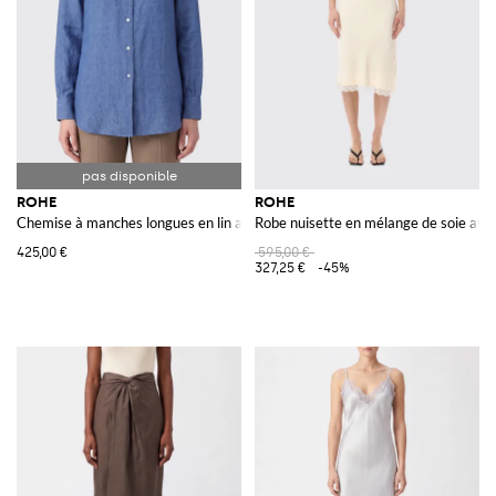
ROHE
ROHE
Chemise à manches longues en lin avec col classique et ourlet arrondi
Robe nuisette en mélange de soie ave
425,00 €
595,00 €
327,25 €
-45%