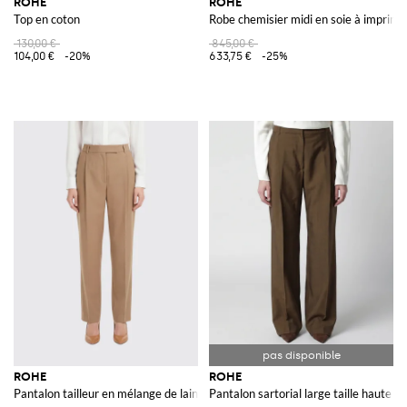
ROHE
ROHE
Top en coton
Robe chemisier midi en soie à imprim
130,00 €
845,00 €
104,00 €
-20%
633,75 €
-25%
ROHE
ROHE
Pantalon tailleur en mélange de laine vierge
Pantalon sartorial large taille haute e