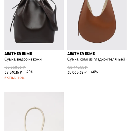
AESTHER EKME
AESTHER EKME
Сумка-ведро из кожи
Сумка-хобо из гладкой телячьей ко
65 850,56 ₽
58 443,55 ₽
-40%
-40%
39 510,15 ₽
35 065,38 ₽