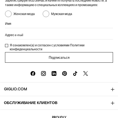
Зарегистрируйтесь сейчас и начните получать последние новости, а
также информацию о специальных коллекциях и промоакциях
Женская мода
Мужская мода
Имя
Адрес e-mail
Я ознакомлен(а) и согласен с условиями
Политики
конфиденциальности
Подписаться
GIGLIO.COM
ОБСЛУЖИВАНИЕ КЛИЕНТОВ
About
Контакты
AI Disclaimer
PROUDLY