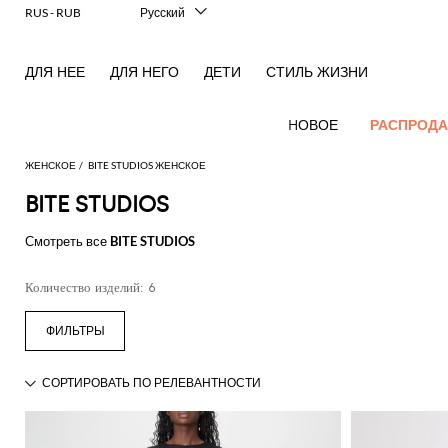
RUS - RUB
Русский
Italiano
English
ДЛЯ НЕЕ
ДЛЯ НЕГО
ДЕТИ
СТИЛЬ ЖИЗНИ
Français
Deutsch
Español
HОВОЕ
РАСПРОД
中文
日本語
ЖЕНСКОЕ
BITE STUDIOS ЖЕНСКОЕ
한국어
BITE STUDIOS
Hовые
Посмотреть
Посмотреть
Посмотреть
Посмотреть
Вся
Посмотреть
Посмотреть
Все
Посмотреть
Посмотреть
Вся
Посмотреть
Посмотреть
Все
Посмотреть
Посмотреть
Весь
поступления
все
Смотреть все
BITE STUDIOS
все
все
все
одежда
все
все
сумки
все
все
обувь
все
все
аксессуары
все
все
аутлет
для женщин
Alberta
Roger
Acne
Alexander
Acne
Блейзеры
Balenciaga
Courrèges
Вечерние
Balenciaga
A.P.C.
балетки
Alexander
Adidas
Аксессуары
Balenciaga
Borsalino
Аутлет
Gucci
Giorgio
JW
Платья
Ремень
Лаконичные
Ferretti
Vivier
Количество изделий: 6
Studios
McQueen
Studios
сумочки и
McQueen
для волос
одежды
Armani
Anderson
пальто
Блузки
Balmain
Diesel
Bottega
Coperni
Туфли-
Amina
Burberry
Elisabetta
JW
Рубашки
Солнцезащитные
Elisabetta
Etro
клатчи
Alaïa
Balenciaga
Adidas
Veneta
лодочки
Balenciaga
Muaddi
Головной
Franchi
Аутлет
Anderson
Manolo
Jacquemus
очки
Анималистичный
Franchi
Брюки
Burberry
Elisabetta
Diesel
Etro
Шорты
Pinko
Мини-
убор
сумок
Blahnik
акцент
Brunello
Balmain
Calvin
Franchi
Burberry
Эспадрильи
Bottega
Aquazzura
Emporio
Jacquemus
Giambattista
Косметичка
Купальник
Etro
JW
Ferragamo
Свитера
Twinset
сумка
Cucinelli
Klein
Veneta
Кошелек
Armani
Аутлет
Max
Valli
Two-
Bottega
Ganni
Chloè
Anderson
Мокасины
Autry
Jil
и
Шарф
Джинсы
Fendi
Saint
Наплечные
обуви
Mara
piece
Coperni
Veneta
Elisabetta
Ferragamo
Носки
Jacquemus
Sander
S
пуловеры
JW
Fendi
MM6
Босоножки
Birkenstock
Laurent
Ювелирное
сумки
elegance
Комбинезоны
Max
Franchi
Аутлет
Roger
Max
Courrèges
Brunello
Anderson
Maison
без
Gianvito
Платок
Marc
Khaite
Футболки
изделие
Mara
Ferragamo
Golden
Stella
Рюкзаки
аксессуаров
Vivier
Mara
Культовые
Куртки
Cucinelli
Golden
Margiela
каблука
Rossi
Jacobs
Diesel
MM6
Goose
Перчатки
McCartney
Solace
Тренч
Watches
модели
и
Saint
Gucci
Goose
Сумка
Saint
The