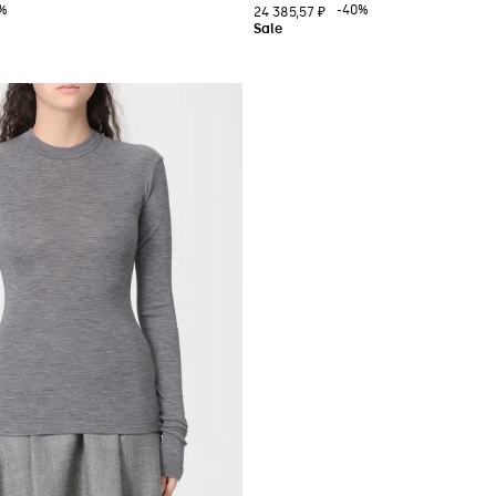
%
-40%
24 385,57 ₽