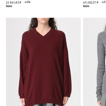
-40%
-45
22 861,83 ₽
65 200,37 ₽