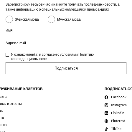
Зарегистрируйтесь сейчас и начните получать последние новости, а
также информацию о специальных коллекциях и промоакциях
Женская мода
Мужская мода
Имя
Адрес e-mail
Я ознакомлен(а) и согласен с условиями
Политики
конфиденциальности
Подписаться
ЛУЖИВАНИЕ КЛИЕНТОВ
ПОДПИСАТЬС
акты
Facebook
осы и ответы
Instagram
зы
Linkedin
та
Pinterest
авка
TikTok
рат