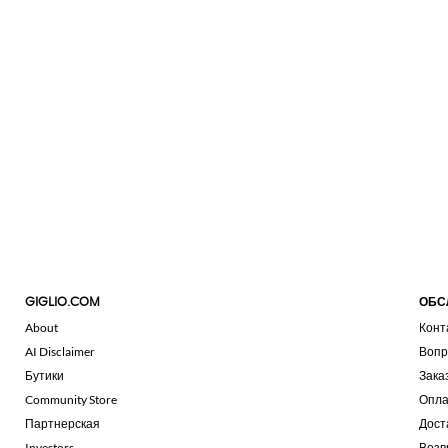
GIGLIO.COM
ОБС
About
Конт
AI Disclaimer
Вопр
Бутики
Зака
Community Store
Опла
Партнерская
Дост
Investors
Возв