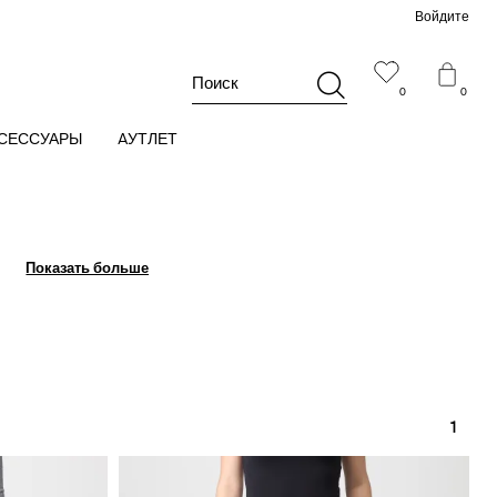
Войдите
Поиск
0
0
СЕССУАРЫ
AУТЛЕТ
Показать больше
Показать больше
1