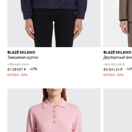
BLAZÉ MILANO
BLAZÉ MILANO
Замшевая куртка
Двубортный бле
135 481,78 ₽
143 102,39 ₽
-40%
-40
81 289,07 ₽
85 861,24 ₽