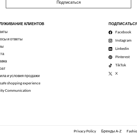
Подписаться
ЛУЖИВАНИЕ КЛИЕНТОВ
ПОДПИСАТЬС
акты
Facebook
осы и ответы
Instagram
зы
Linkedin
та
Pinterest
авка
TikTok
рат
X
ила и условия продажи
 safe shopping experience
rity Communication
Privacy Policy
Бренды A-Z
Fashio