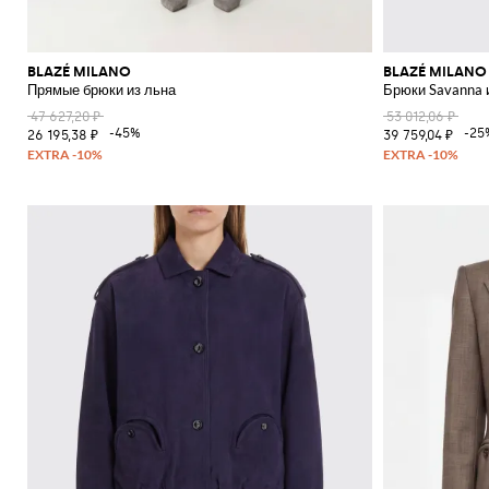
BLAZÉ MILANO
BLAZÉ MILANO
Прямые брюки из льна
Брюки Savanna 
47 627,20 ₽
53 012,06 ₽
-45%
-25
26 195,38 ₽
39 759,04 ₽