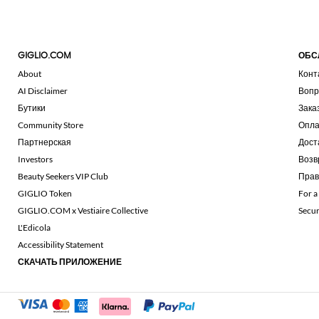
GIGLIO.COM
ОБС
About
Конт
AI Disclaimer
Вопр
Бутики
Зака
Community Store
Опла
Партнерская
Дост
Investors
Возв
Beauty Seekers VIP Club
Прав
GIGLIO Token
For a
GIGLIO.COM x Vestiaire Collective
Secu
L'Edicola
Accessibility Statement
СКАЧАТЬ ПРИЛОЖЕНИЕ