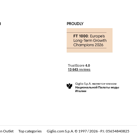
Я
PROUDLY
Giglio S.p.A. является членом
Национальной Палаты моды
Италии
n Outlet
Top categories
Giglio.com S.p.A. © 1997 / 2026 - P.I. 05654840825