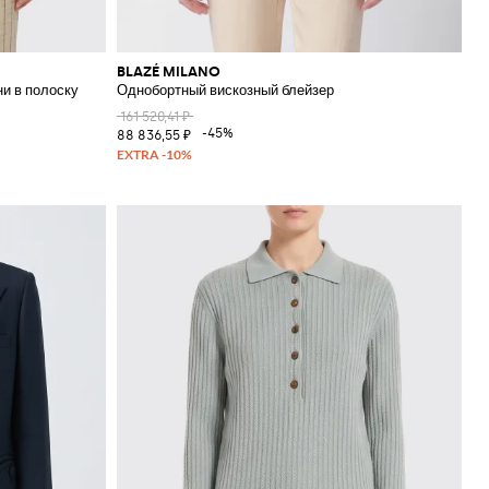
BLAZÉ MILANO
ни в полоску
Однобортный вискозный блейзер
161 520,41 ₽
-45%
88 836,55 ₽