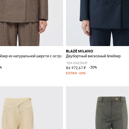
BLAZÉ MILANO
йзер из натуральной шерсти с остроконечными лацканами
Двубортный вискозный блейзер
124 246,54 ₽
%
-30%
86 972,67 ₽