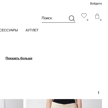
Войдите
Поиск
0
0
СЕССУАРЫ
AУТЛЕТ
Показать больше
Показать больше
1