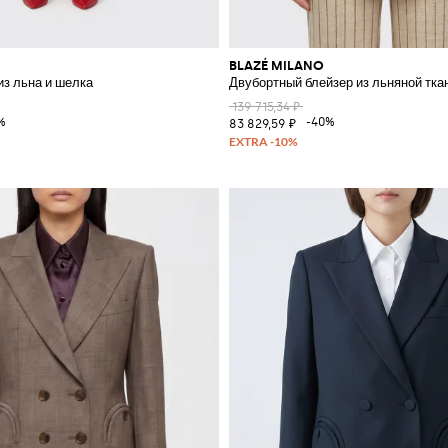
BLAZÉ MILANO
из льна и шелка
Двубортный блейзер из льняной тка
139 715,34 ₽
%
-40%
83 829,59 ₽