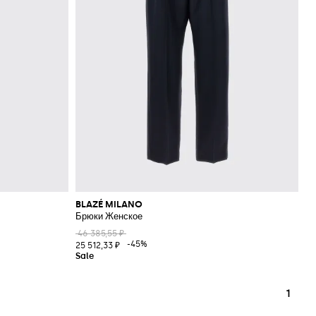
BLAZÉ MILANO
Брюки Женское
46 385,55 ₽
-45%
25 512,33 ₽
1