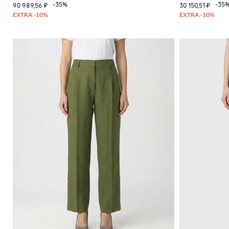
-35%
-35
90 989,56 ₽
30 150,51 ₽