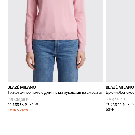
BLAZÉ MILANO
BLAZÉ MILANO
Трикотажное поло с длинными рукавами из смеси шелка и хлопка
Брюки Женское
65 436,05 ₽
49 959,14 ₽
-35%
-65
42 533,34 ₽
17 485,22 ₽