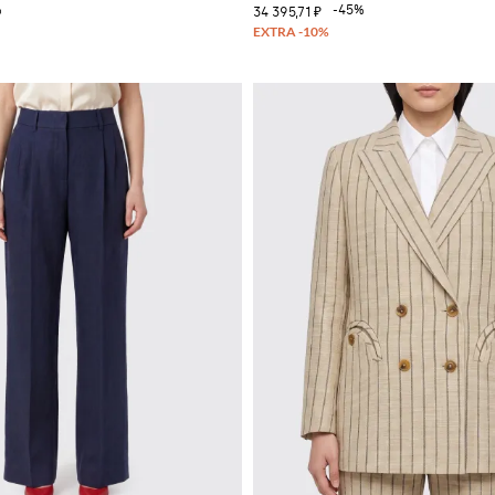
%
-45%
34 395,71 ₽