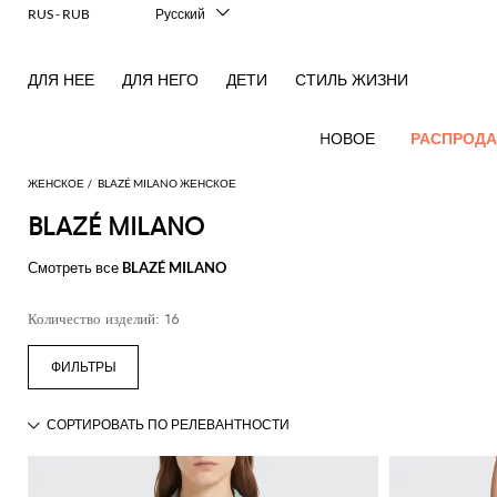
RUS - RUB
Русский
Italiano
English
ДЛЯ НЕЕ
ДЛЯ НЕГО
ДЕТИ
СТИЛЬ ЖИЗНИ
Français
Deutsch
Español
HОВОЕ
РАСПРОД
中文
日本語
ЖЕНСКОЕ
BLAZÉ MILANO ЖЕНСКОЕ
한국어
BLAZÉ MILANO
Hовые
Посмотреть
Посмотреть
Посмотреть
Посмотреть
Вся
Посмотреть
Посмотреть
Все
Посмотреть
Посмотреть
Вся
Посмотреть
Посмотреть
Все
Посмотреть
Посмотреть
Весь
поступления
все
Смотреть все
BLAZÉ MILANO
все
все
все
одежда
все
все
сумки
все
все
обувь
все
все
аксессуары
все
все
аутлет
для женщин
Alberta
Roger
Acne
Alexander
Acne
Блейзеры
Balenciaga
Courrèges
Вечерние
Balenciaga
A.P.C.
балетки
Alexander
Adidas
Аксессуары
Balenciaga
Borsalino
Аутлет
Gucci
Giorgio
JW
Платья
Ремень
Лаконичные
Ferretti
Vivier
Количество изделий: 16
Studios
McQueen
Studios
сумочки и
McQueen
для волос
одежды
Armani
Anderson
пальто
Блузки
Balmain
Diesel
Bottega
Coperni
Туфли-
Amina
Burberry
Elisabetta
JW
Рубашки
Солнцезащитные
Elisabetta
Etro
клатчи
Alaïa
Balenciaga
Adidas
Veneta
лодочки
Balenciaga
Muaddi
Головной
Franchi
Аутлет
Anderson
Manolo
Jacquemus
очки
Анималистичный
Franchi
Брюки
Burberry
Elisabetta
Diesel
Etro
Шорты
Pinko
Мини-
убор
сумок
Blahnik
акцент
Brunello
Balmain
Calvin
Franchi
Burberry
Эспадрильи
Bottega
Aquazzura
Emporio
Jacquemus
Giambattista
Косметичка
Купальник
Etro
JW
Ferragamo
Свитера
Twinset
сумка
Cucinelli
Klein
Veneta
Кошелек
Armani
Аутлет
Max
Valli
Two-
Bottega
Ganni
Chloè
Anderson
Мокасины
Autry
Jil
и
Шарф
Джинсы
Fendi
Saint
Наплечные
обуви
Mara
piece
Coperni
Veneta
Elisabetta
Ferragamo
Носки
Jacquemus
Sander
S
пуловеры
JW
Fendi
MM6
Босоножки
Birkenstock
Laurent
Ювелирное
сумки
elegance
Комбинезоны
Max
Franchi
Аутлет
Roger
Max
Courrèges
Brunello
Anderson
Maison
без
Gianvito
Платок
Marc
Khaite
Футболки
изделие
Mara
Ferragamo
Golden
Stella
Рюкзаки
аксессуаров
Vivier
Mara
Культовые
Куртки
Cucinelli
Golden
Margiela
каблука
Rossi
Jacobs
Diesel
MM6
Goose
Перчатки
McCartney
Solace
Тренч
Watches
модели
и
Saint
Gucci
Goose
Сумка
Saint
The