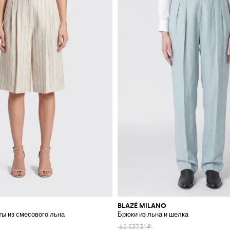
BLAZÉ MILANO
ы из смесового льна
Брюки из льна и шелка
62 537,31 ₽