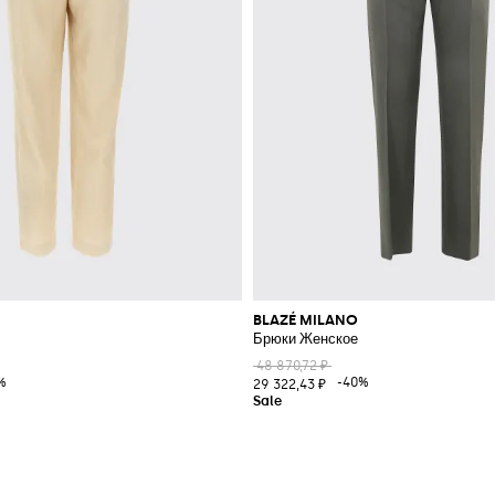
BLAZÉ MILANO
Брюки Женское
48 870,72 ₽
%
-40%
29 322,43 ₽