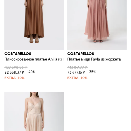
COSTARELLOS
COSTARELLOS
Плиссированное платье Anilia из полиэстера
Платье миди Fayla из жоржета
137 598,56 ₽
113 041,77 ₽
-40%
-35%
82 558,37 ₽
73 477,15 ₽