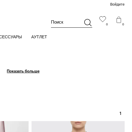
Войдите
Поиск
0
0
СЕССУАРЫ
AУТЛЕТ
Показать больше
Показать больше
1