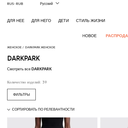
RUS - RUB
Русский
Italiano
English
ДЛЯ НЕЕ
ДЛЯ НЕГО
ДЕТИ
СТИЛЬ ЖИЗНИ
Français
Deutsch
Español
HОВОЕ
РАСПРОД
中文
日本語
ЖЕНСКОЕ
DARKPARK ЖЕНСКОЕ
한국어
DARKPARK
Hовые
Посмотреть
Посмотреть
Посмотреть
Посмотреть
Вся
Посмотреть
Посмотреть
Все
Посмотреть
Посмотреть
Вся
Посмотреть
Посмотреть
Все
Посмотреть
Посмотреть
Весь
поступления
все
Смотреть все
DARKPARK
все
все
все
одежда
все
все
сумки
все
все
обувь
все
все
аксессуары
все
все
аутлет
для женщин
Alberta
Roger
Acne
Alexander
Acne
Блейзеры
Balenciaga
Courrèges
Вечерние
Balenciaga
A.P.C.
балетки
Alexander
Adidas
Аксессуары
Balenciaga
Borsalino
Аутлет
Gucci
Giorgio
JW
Платья
Ремень
Лаконичные
Ferretti
Vivier
Количество изделий: 39
Studios
McQueen
Studios
сумочки и
McQueen
для волос
одежды
Armani
Anderson
пальто
Блузки
Balmain
Diesel
Bottega
Coperni
Туфли-
Amina
Burberry
Elisabetta
JW
Рубашки
Солнцезащитные
Elisabetta
Etro
клатчи
Alaïa
Balenciaga
Adidas
Veneta
лодочки
Balenciaga
Muaddi
Головной
Franchi
Аутлет
Anderson
Manolo
Jacquemus
очки
Анималистичный
Franchi
Брюки
Burberry
Elisabetta
Diesel
Etro
Шорты
Pinko
Мини-
убор
сумок
Blahnik
акцент
Brunello
Balmain
Calvin
Franchi
Burberry
Эспадрильи
Bottega
Aquazzura
Emporio
Jacquemus
Giambattista
Косметичка
Купальник
Etro
JW
Ferragamo
Свитера
Twinset
сумка
Cucinelli
Klein
Veneta
Кошелек
Armani
Аутлет
Max
Valli
Two-
Bottega
Ganni
Chloè
Anderson
Мокасины
Autry
Jil
и
Шарф
Джинсы
Fendi
Saint
Наплечные
обуви
Mara
piece
Coperni
Veneta
Elisabetta
Ferragamo
Носки
Jacquemus
Sander
S
пуловеры
JW
Fendi
MM6
Босоножки
Birkenstock
Laurent
Ювелирное
сумки
elegance
Комбинезоны
Max
Franchi
Аутлет
Roger
Max
Courrèges
Brunello
Anderson
Maison
без
Gianvito
Платок
Marc
Khaite
Футболки
изделие
Mara
Ferragamo
Golden
Stella
Рюкзаки
аксессуаров
Vivier
Mara
Культовые
Куртки
Cucinelli
Golden
Margiela
каблука
Rossi
Jacobs
Diesel
MM6
Goose
Перчатки
McCartney
Solace
Тренч
Watches
модели
и
Saint
Gucci
Goose
Сумка
Saint
The