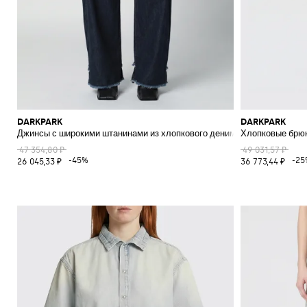
DARKPARK
DARKPARK
Джинсы с широкими штанинами из хлопкового денима
Хлопковые брю
47 354,80 ₽
49 031,57 ₽
-45%
-25
26 045,33 ₽
36 773,44 ₽