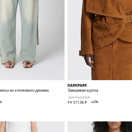
DARKPARK
нсы из хлопкового денима
Замшевая куртка
165 952,93 ₽
%
-40%
99 571,38 ₽