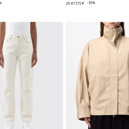
%
-35%
25 877,75 ₽