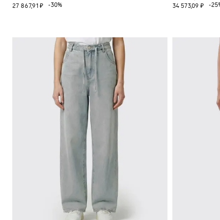
-30%
-25
27 867,91 ₽
34 573,09 ₽