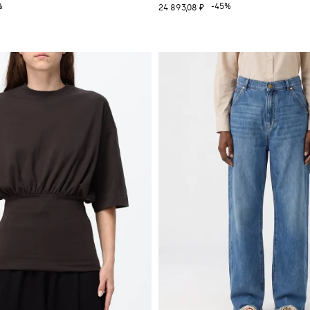
%
-45%
24 893,08 ₽