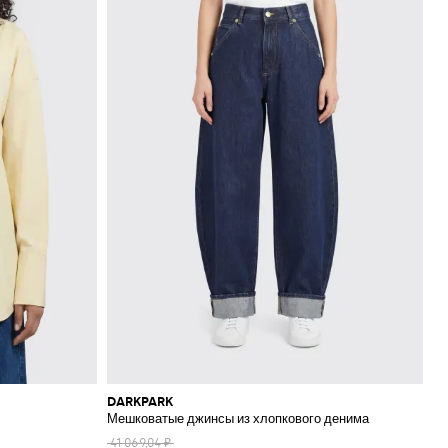
DARKPARK
Мешковатые джинсы из хлопкового денима
41 069,04 ₽