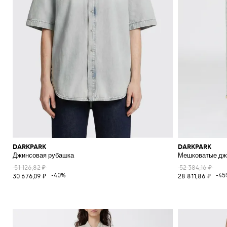
DARKPARK
DARKPARK
Джинсовая рубашка
Мешковатые джи
51 126,82 ₽
52 384,16 ₽
-40%
-45
30 676,09 ₽
28 811,86 ₽