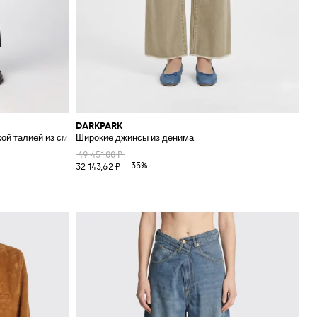
DARKPARK
ой талией из смеси вискозы с манжетами
Широкие джинсы из денима
49 451,00 ₽
-35%
32 143,62 ₽