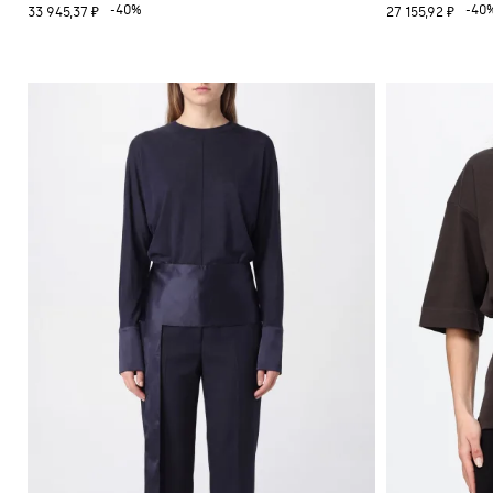
-40%
-40
33 945,37 ₽
27 155,92 ₽