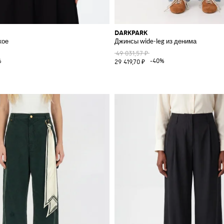
DARKPARK
кое
Джинсы wide-leg из денима
49 031,57 ₽
%
-40%
29 419,70 ₽