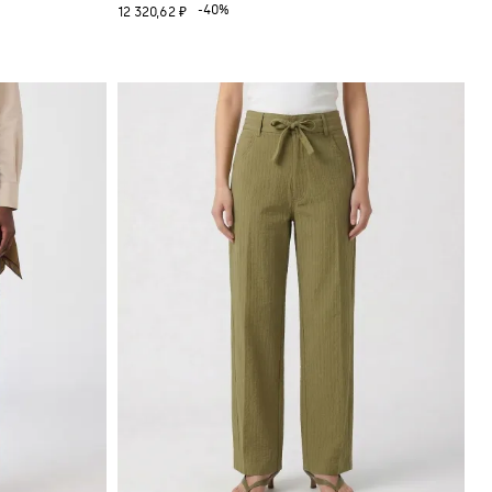
-40%
12 320,62 ₽