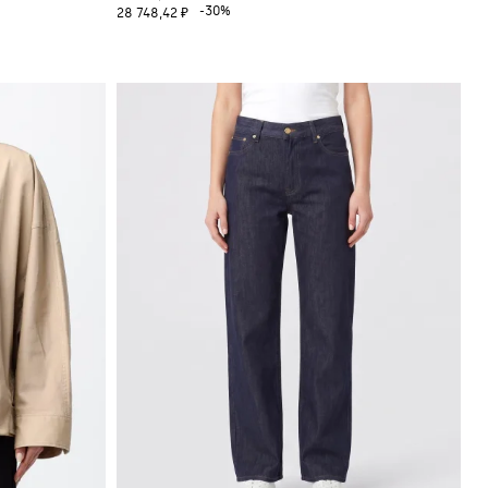
-30%
28 748,42 ₽