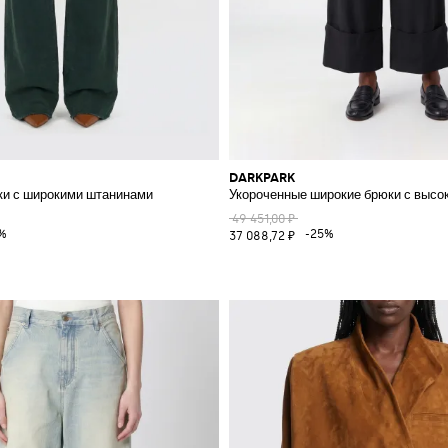
DARKPARK
ки с широкими штанинами
Укороченные широкие брюки с высок
49 451,00 ₽
%
-25%
37 088,72 ₽