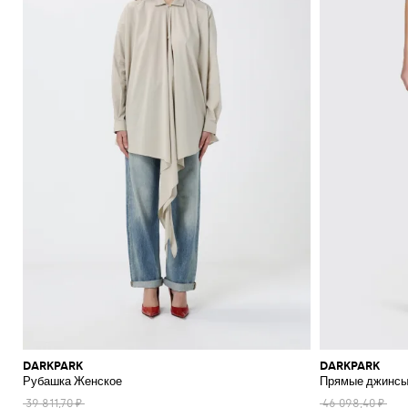
DARKPARK
DARKPARK
Рубашка Женское
Прямые джинсы
39 811,70 ₽
46 098,40 ₽