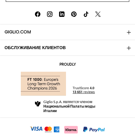
GIGLIO.COM
ОБСЛУЖИВАНИЕ КЛИЕНТОВ
About
Контакты
AI Disclaimer
PROUDLY
Вопросы и ответы
Заказы
Бутики
Оплата
Доставка
Community Store
Возврат
Giglio S.p.A. является членом
Правила и условия продажи
Национальной Палаты моды
For a safe shopping experience
Партнерская
Италии
Security Communication
Investors