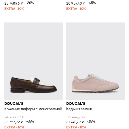
-20%
-45%
25 740,96 ₽
20 957,40 ₽
DOUCAL'S
DOUCAL'S
Кожаные лоферы с монограммой
Кеды из замши
40 644,53 ₽
33 446,70 ₽
-45%
-35%
22 353,92 ₽
21 740,79 ₽