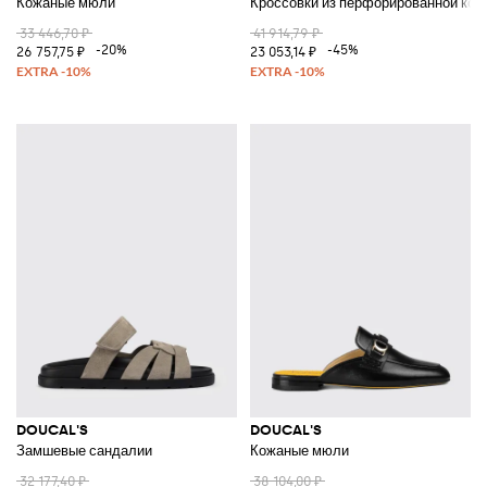
Кожаные мюли
Кроссовки из перфорированной кожи
33 446,70 ₽
41 914,79 ₽
-20%
-45%
26 757,75 ₽
23 053,14 ₽
DOUCAL'S
DOUCAL'S
Замшевые сандалии
Кожаные мюли
32 177,40 ₽
38 104,00 ₽