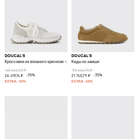
DOUCAL'S
DOUCAL'S
Кроссовки из вязаного крючком трикотажа и замши
Кеды из замши
40 644,53 ₽
33 446,70 ₽
-35%
-35%
26 419,14 ₽
21 740,79 ₽