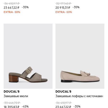
36 410,97 ₽
32 177,40 ₽
-35%
-35%
23 667,22 ₽
20 915,31 ₽
DOUCAL'S
DOUCAL'S
Замшевые мюли
Замшевые лоферы с кисточками
33 446,70 ₽
36 410,97 ₽
-45%
-35%
18 395,83 ₽
23 667,22 ₽