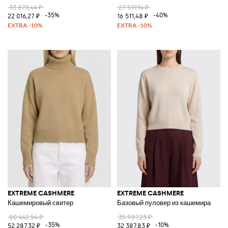
33 870,44 ₽
27 519,14 ₽
-35%
-40%
22 016,27 ₽
16 511,48 ₽
EXTREME CASHMERE
EXTREME CASHMERE
Кашемировый свитер
Базовый пуловер из кашемира
80 442,54 ₽
35 987,23 ₽
-35%
-10%
52 287,32 ₽
32 387,83 ₽