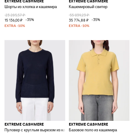
EXTREME CASHMERE
EXTREME CASHMERE
Шорты из хлопка и кашемира
Кашемировый свитер
23 285,57 ₽
55 039,23 ₽
-35%
-35%
15 136,00 ₽
35 774,88 ₽
EXTREME CASHMERE
EXTREME CASHMERE
Пуловер с круглым вырезом из кашемира и мериносовой шерсти
Базовое поло из кашемира