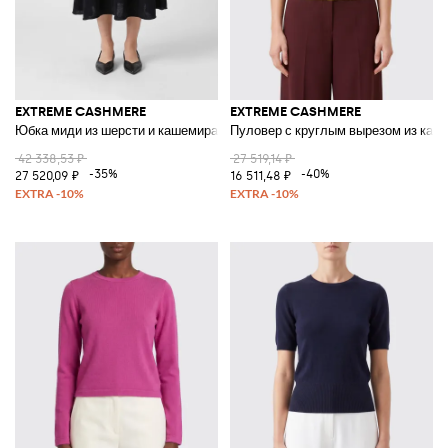
EXTREME CASHMERE
EXTREME CASHMERE
Юбка миди из шерсти и кашемира
Пуловер с круглым вырезом из каш
42 338,53 ₽
27 519,14 ₽
-35%
-40%
27 520,09 ₽
16 511,48 ₽