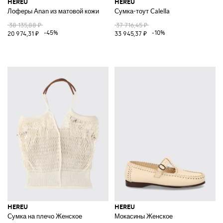
HEREU
HEREU
Лоферы Anan из матовой кожи
Сумка-тоут Calella
38 135,88 ₽
37 716,45 ₽
-45%
-10%
20 974,31 ₽
33 945,37 ₽
HEREU
HEREU
Сумка на плечо Женское
Мокасины Женское