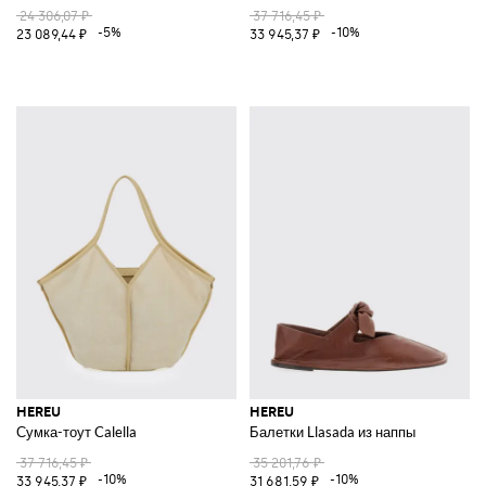
24 306,07 ₽
37 716,45 ₽
-5%
-10%
23 089,44 ₽
33 945,37 ₽
HEREU
HEREU
Сумка-тоут Calella
Балетки Llasada из наппы
37 716,45 ₽
35 201,76 ₽
-10%
-10%
33 945,37 ₽
31 681,59 ₽