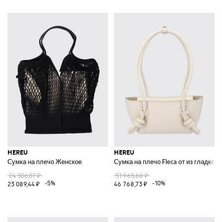
HEREU
HEREU
Сумка на плечо Женское
Сумка на плечо Fleca от из гладко
24 306,07 ₽
51 965,68 ₽
-5%
-10%
23 089,44 ₽
46 768,73 ₽