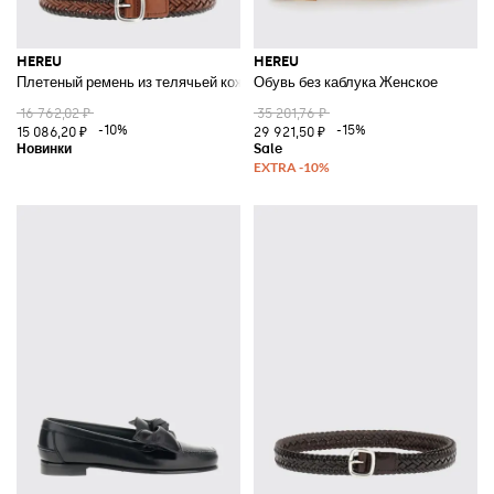
HEREU
HEREU
Плетеный ремень из телячьей кожи с пряжкой
Обувь без каблука Женское
16 762,02 ₽
35 201,76 ₽
-10%
-15%
15 086,20 ₽
29 921,50 ₽