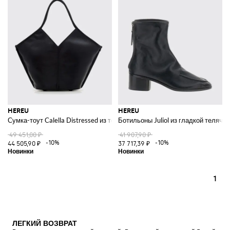
HEREU
HEREU
Сумка-тоут Calella Distressed из телячьей кожи с внутренним клатчем
Ботильоны Juliol из гладкой телячь
49 451,00 ₽
41 907,90 ₽
-10%
-10%
44 505,90 ₽
37 717,39 ₽
1
ЛЕГКИЙ ВОЗВРАТ