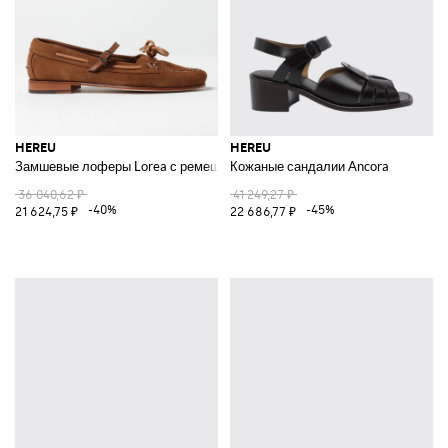
HEREU
HEREU
Замшевые лоферы Lorea с ремешками
Кожаные сандалии Ancora
36 040,62 ₽
41 249,27 ₽
-40%
-45%
21 624,75 ₽
22 686,77 ₽