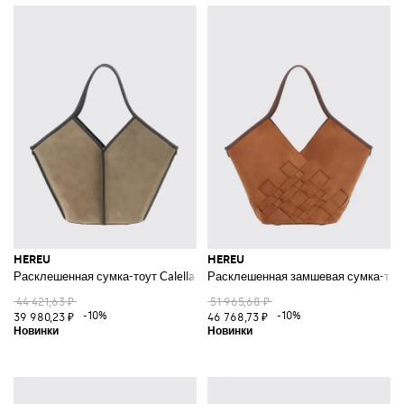
HEREU
HEREU
Расклешенная сумка-тоут Calella из замши с двойной ручкой и съемны
Расклешенная замшевая сумка-тоут 
44 421,63 ₽
51 965,68 ₽
-10%
-10%
39 980,23 ₽
46 768,73 ₽