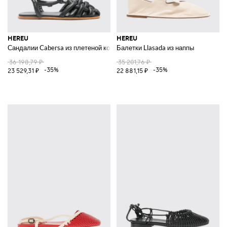
HEREU
HEREU
Сандалии Cabersa из плетеной кожи
Балетки Llasada из наппы
36 198,79 ₽
35 201,76 ₽
-35%
-35%
23 529,31 ₽
22 881,15 ₽