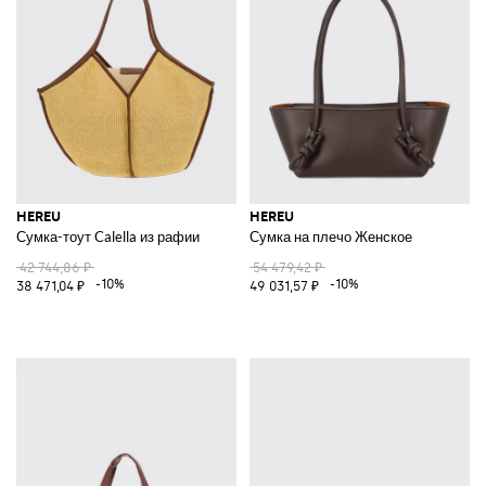
HEREU
HEREU
Сумка-тоут Calella из рафии
Сумка на плечо Женское
42 744,86 ₽
54 479,42 ₽
-10%
-10%
38 471,04 ₽
49 031,57 ₽