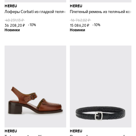
HEREU
HEREU
Лоферы Corbati из гладкой телячьей кожи с бантом
Плетеный ремень из телячьей кожи 
40 231,13 ₽
16 762,02 ₽
-10%
-10%
36 208,20 ₽
15 086,20 ₽
HEREU
HEREU