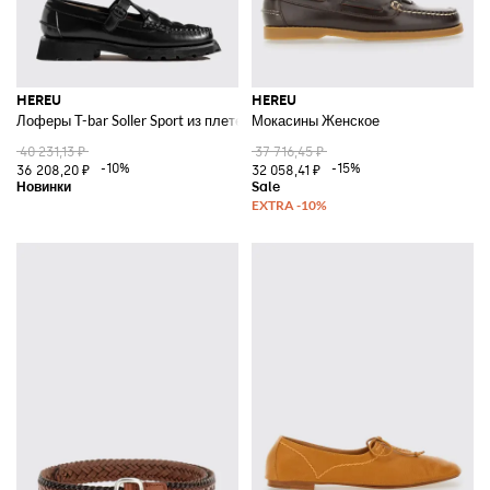
HEREU
HEREU
Лоферы T-bar Soller Sport из плетеной полированной кожи
Мокасины Женское
40 231,13 ₽
37 716,45 ₽
-10%
-15%
36 208,20 ₽
32 058,41 ₽