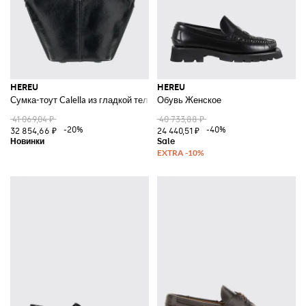
HEREU
HEREU
Сумка-тоут Calella из гладкой телячьей кожи со съемным клатчем
Обувь Женское
41 069,04 ₽
40 733,88 ₽
-20%
-40%
32 854,66 ₽
24 440,51 ₽