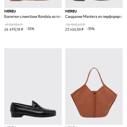
HEREU
HEREU
Балетки-слингбэки Rondaia из плетеной кожи
Сандалии Mantera из перфорирова
41 069,04 ₽
36 040,62 ₽
-35%
-35%
26 695,78 ₽
23 426,50 ₽