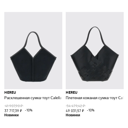
HEREU
HEREU
Расклешенная сумка-тоут Calella из канваса и кожи с двойной ручкой и
Плетеная кожаная сумка-тоут Calel
41 907,90 ₽
54 479,42 ₽
-10%
-10%
37 717,39 ₽
49 031,57 ₽