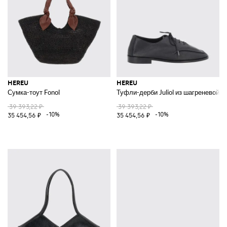
HEREU
HEREU
Сумка-тоут Fonol
Туфли-дерби Juliol из шагреневой 
39 393,22 ₽
39 393,22 ₽
-10%
-10%
35 454,56 ₽
35 454,56 ₽