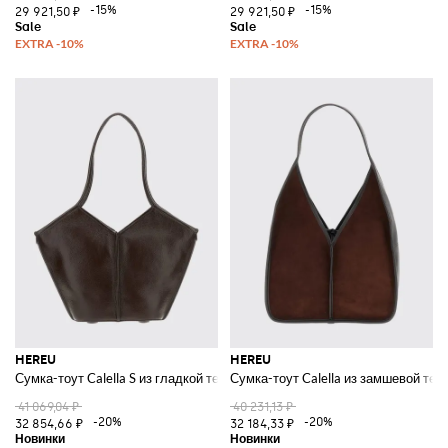
-15%
-15%
29 921,50 ₽
29 921,50 ₽
HEREU
HEREU
Сумка-тоут Calella S из гладкой телячьей кожи с внутренним клатчем
Сумка-тоут Calella из замшевой те
41 069,04 ₽
40 231,13 ₽
-20%
-20%
32 854,66 ₽
32 184,33 ₽