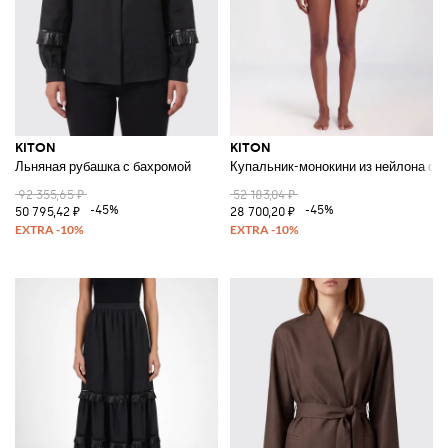
KITON
KITON
Льняная рубашка с бахромой
Купальник-монокини из нейлона с 
92 355,65 ₽
52 183,04 ₽
-45%
-45%
50 795,42 ₽
28 700,20 ₽