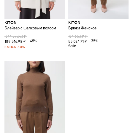
KITON
KITON
Блейзер с шелковым поясом
Брюки Женское
344 577,43 ₽
84 653,11 ₽
-45%
-35%
189 516,98 ₽
55 024,71 ₽