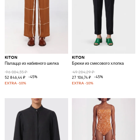
KITON
KITON
Палаццо из набивного шелка
Брюки из смесового хлопка
96 084,35 ₽
49 284,29 ₽
-45%
-45%
52 846,44 ₽
27 106,74 ₽