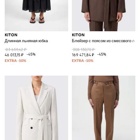
KITON
KITON
Длинная льняная юбка
Блейзер с поясом из смесового льн
83 659,42 ₽
308 130,70 ₽
-45%
-45%
46 013,15 ₽
169 471,84 ₽