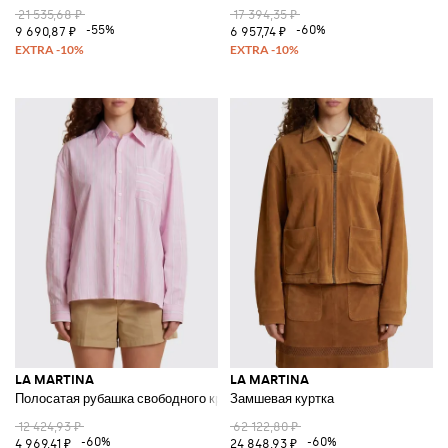
21 535,68 ₽
17 394,35 ₽
-55%
-60%
9 690,87 ₽
6 957,74 ₽
LA MARTINA
LA MARTINA
Полосатая рубашка свободного кроя с длинными рукавами из хлопка
Замшевая куртка
12 424,93 ₽
62 122,80 ₽
-60%
-60%
4 969,41 ₽
24 848,93 ₽