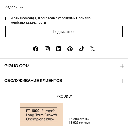
Адрес e-mail
Я ознакомлен(а) и согласен с условиями
Политики
конфиденциальности
Подписаться
GIGLIO.COM
ОБСЛУЖИВАНИЕ КЛИЕНТОВ
About
Контакты
AI Disclaimer
PROUDLY
Вопросы и ответы
Заказы
Бутики
Оплата
Доставка
Community Store
Возврат