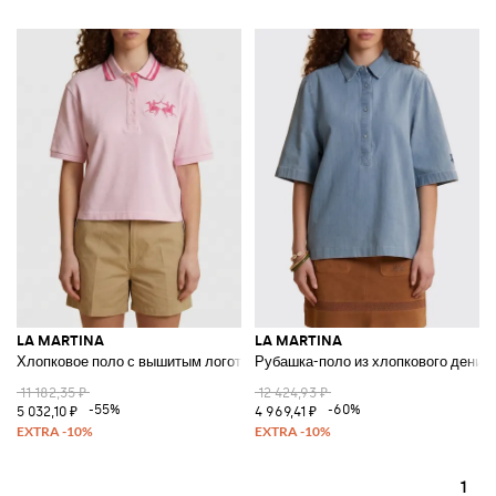
LA MARTINA
LA MARTINA
Хлопковое поло с вышитым логотипом
Рубашка-поло из хлопкового деним
11 182,35 ₽
12 424,93 ₽
-55%
-60%
5 032,10 ₽
4 969,41 ₽
1