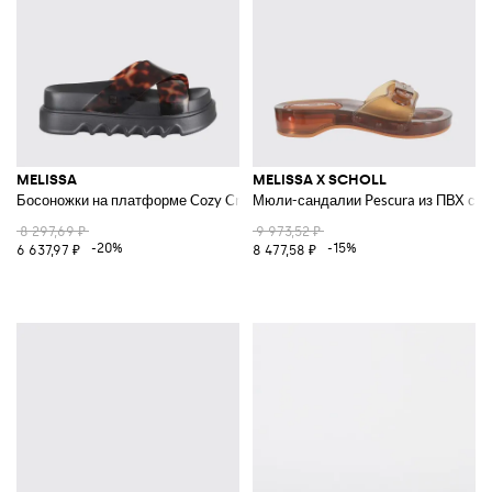
MELISSA
MELISSA X SCHOLL
Босоножки на платформе Cozy Cross Platform AD из ПВХ с черепаховы
Мюли-сандалии Pescura из ПВХ с 
8 297,69 ₽
9 973,52 ₽
-20%
-15%
6 637,97 ₽
8 477,58 ₽