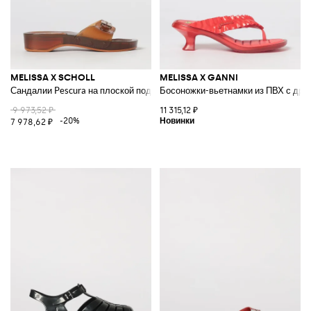
MELISSA X SCHOLL
MELISSA X GANNI
Сандалии Pescura на плоской подошве из ПВХ с регулируемым ремешк
Босоножки-вьетнамки из ПВХ с драп
9 973,52 ₽
11 315,12 ₽
-20%
7 978,62 ₽