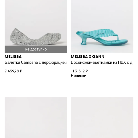
MELISSA
MELISSA X GANNI
Балетки Campana с перфорацией из ПВХ с блестками и круглым носком
Босоножки-вьетнамки из ПВХ с драп
7 459,78 ₽
11 315,12 ₽