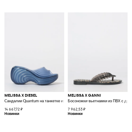
MELISSA X DIESEL
MELISSA X GANNI
Сандалии Quantum на танкетке из коллаборации из ПВХ
Босоножки-вьетнамки из ПВХ с драп
14 667,72 ₽
7 962,53 ₽