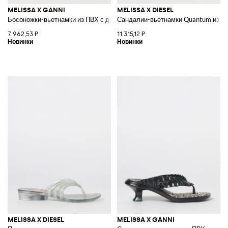
MELISSA X GANNI
MELISSA X DIESEL
Босоножки-вьетнамки из ПВХ с драпировкой и низким каблуком
Сандалии-вьетнамки Quantum из к
7 962,53 ₽
11 315,12 ₽
MELISSA X DIESEL
MELISSA X GANNI