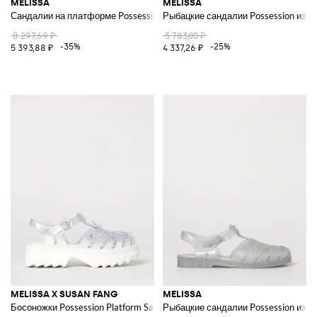
MELISSA
MELISSA
Сандалии на платформе Possession II из ПВХ на среднем каблуке
Рыбацкие сандалии Possession из П
8 297,69 ₽
5 783,00 ₽
-35%
-25%
5 393,88 ₽
4 337,26 ₽
MELISSA X SUSAN FANG
MELISSA
Босоножки Possession Platform Sakura от с цветком
Рыбацкие сандалии Possession из П