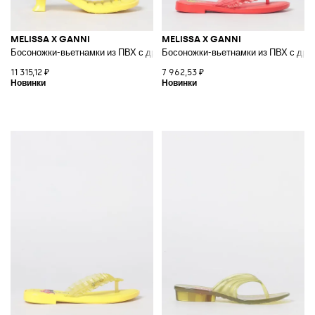
MELISSA X GANNI
MELISSA X GANNI
Босоножки-вьетнамки из ПВХ с драпировкой и низким каблуком
Босоножки-вьетнамки из ПВХ с драп
11 315,12 ₽
7 962,53 ₽