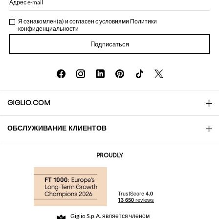
Адрес e-mail
Я ознакомлен(а) и согласен с условиями
Политики
конфиденциальности
Подписаться
GIGLIO.COM
ОБСЛУЖИВАНИЕ КЛИЕНТОВ
About
Контакты
AI Disclaimer
PROUDLY
Вопросы и ответы
Заказы
Бутики
Оплата
Доставка
Community Store
Возврат
Giglio S.p.A. является членом
Правила и условия продажи