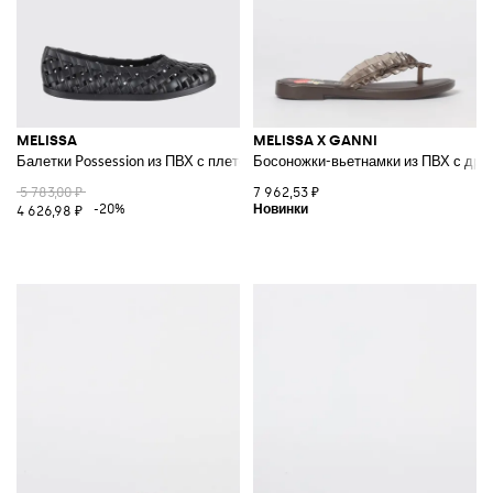
MELISSA
MELISSA X GANNI
Балетки Possession из ПВХ с плетеным и перфорированным дизайном
Босоножки-вьетнамки из ПВХ с драп
5 783,00 ₽
7 962,53 ₽
-20%
4 626,98 ₽