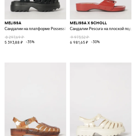
MELISSA
MELISSA X SCHOLL
Сандалии на платформе Possession II из ПВХ на среднем каблуке
Сандалии Pescura на плоской подо
8 297,69 ₽
9 973,52 ₽
-35%
-30%
5 393,88 ₽
6 981,65 ₽