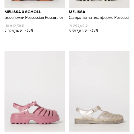
MELISSA X SCHOLL
MELISSA
Босоножки Possession Pescura от на низком каблуке
Сандалии на платформе Possession 
10 812,38 ₽
8 297,69 ₽
-35%
-35%
7 028,04 ₽
5 393,88 ₽