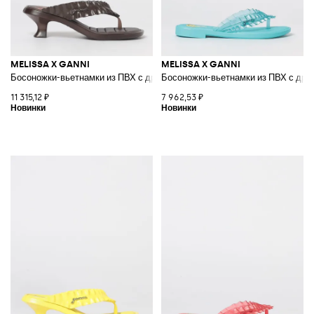
MELISSA X GANNI
MELISSA X GANNI
Босоножки-вьетнамки из ПВХ с драпировкой и низким каблуком
Босоножки-вьетнамки из ПВХ с драп
11 315,12 ₽
7 962,53 ₽