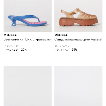
MELISSA
MELISSA
Вьетнамки из ПВХ с открытым носком на среднем каблуке
Сандалии на платформе Possession 
7 459,78 ₽
8 297,69 ₽
-20%
-25%
5 967,64 ₽
6 223,27 ₽