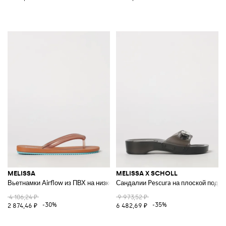
MELISSA
MELISSA X SCHOLL
Вьетнамки Airflow из ПВХ на низком каблуке
Сандалии Pescura на плоской подо
4 106,24 ₽
9 973,52 ₽
-30%
-35%
2 874,46 ₽
6 482,69 ₽