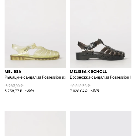
MELISSA
MELISSA X SCHOLL
Рыбацкие сандалии Possession из ПВХ на низком каблуке с ремешком н
Босоножки-сандалии Possession Pes
5 783,00 ₽
10 812,38 ₽
-35%
-35%
3 758,77 ₽
7 028,04 ₽