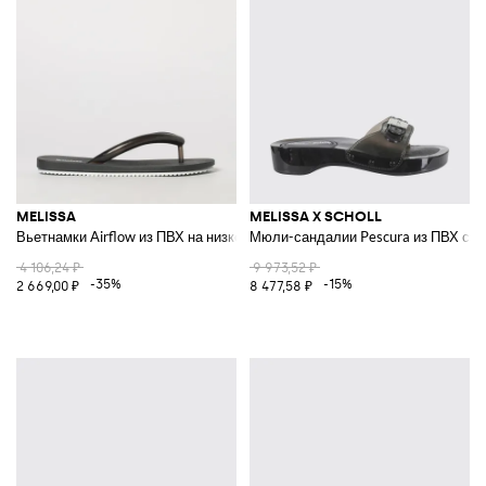
MELISSA
MELISSA X SCHOLL
Вьетнамки Airflow из ПВХ на низком каблуке
Мюли-сандалии Pescura из ПВХ с 
4 106,24 ₽
9 973,52 ₽
-35%
-15%
2 669,00 ₽
8 477,58 ₽