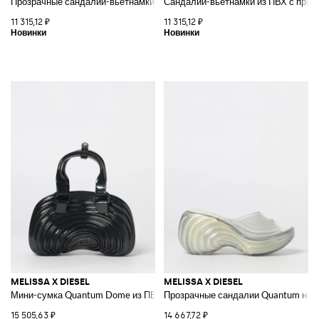
Прозрачные сандалии-вьетнамки Quantum из коллаборации из ПВХ
Сандалии-вьетнамки из ПВХ с прис
11 315,12 ₽
11 315,12 ₽
MELISSA X DIESEL
MELISSA X DIESEL
Мини-сумка Quantum Dome из ПВХ с логотипом Oval D
Прозрачные сандалии Quantum на т
15 505,63 ₽
14 667,72 ₽