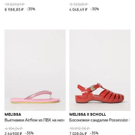
13 829,81 ₽
5 783,00 ₽
-35%
-30%
8 988,85 ₽
4 048,49 ₽
MELISSA
MELISSA X SCHOLL
Вьетнамки Airflow из ПВХ на низком каблуке
Босоножки-сандалии Possession Pes
4 106,24 ₽
10 812,38 ₽
-35%
-35%
2 669,00 ₽
7 028,04 ₽