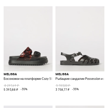
MELISSA
MELISSA
Босоножки на платформе Cozy Slide AD из ПВХ с черепаховым узором
Рыбацкие сандалии Possession из П
8 297,69 ₽
5 783,00 ₽
-35%
-35%
5 393,88 ₽
3 758,77 ₽