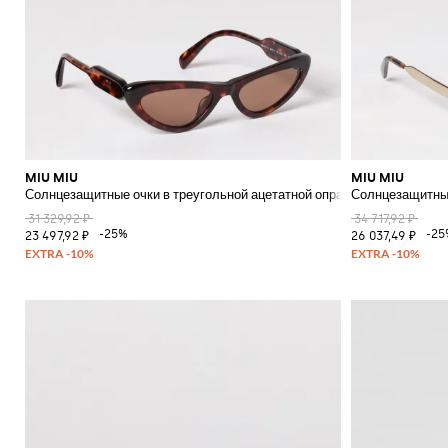
MIU MIU
MIU MIU
Солнцезащитные очки в треугольной ацетатной оправе с логотипом
Солнцезащитные
31 329,92 ₽
34 717,92 ₽
-25%
-25
23 497,92 ₽
26 037,49 ₽