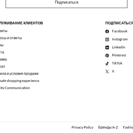
Подписаться
ЛУЖИВАНИЕ КЛИЕНТОВ
ПОДПИСАТЬС
акты
Facebook
осы и ответы
Instagram
зы
Linkedin
та
Pinterest
авка
TikTok
рат
X
ила и условия продажи
 safe shopping experience
rity Communication
Privacy Policy
Бренды A-Z
Fashio