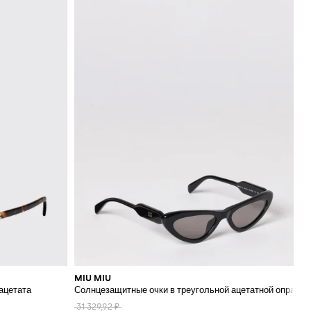
 официального
MIU MIU
ацетата
Солнцезащитные очки в треугольной ацетатной оправе 
31 329,92 ₽