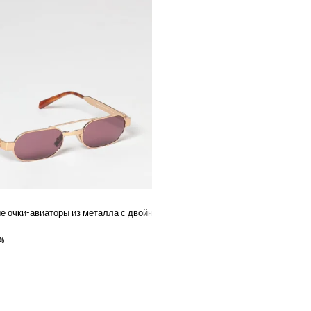
 очки-авиаторы из металла с двойным мостиком и черепаховыми дужка
%