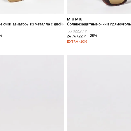
MIU MIU
 очки-авиаторы из металла с двойным мостиком и черепаховыми дужка
Солнцезащитные очки в прямоуголь
33 022,97 ₽
%
-25%
24 767,22 ₽