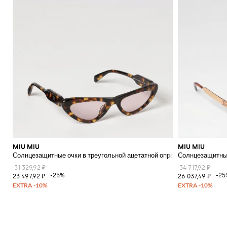
MIU MIU
MIU MIU
Солнцезащитные очки в треугольной ацетатной оправе с логотипом
Солнцезащитные
31 329,92 ₽
34 717,92 ₽
-25%
-25
23 497,92 ₽
26 037,49 ₽