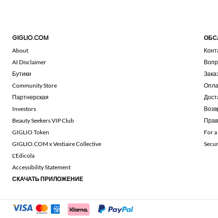
GIGLIO.COM
ОБС
About
Конт
AI Disclaimer
Вопр
Бутики
Зака
Community Store
Опла
Партнерская
Дост
Investors
Возв
Beauty Seekers VIP Club
Прав
GIGLIO Token
For a
GIGLIO.COM x Vestiaire Collective
Secu
L'Edicola
Accessibility Statement
СКАЧАТЬ ПРИЛОЖЕНИЕ