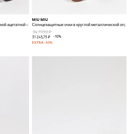
MIU MIU
ми
ной ацетатной оправе с логотипом
Солнцезащитные очки в круглой металлической оправе 
34 717,92 ₽
-10%
31 245,75 ₽