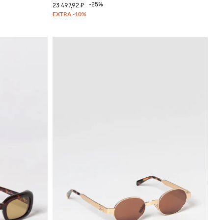
-25%
23 497,92 ₽