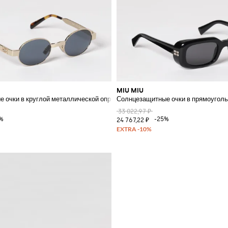
MIU MIU
 очки в круглой металлической оправе с тисненым логотипом
Солнцезащитные очки в прямоуголь
33 022,97 ₽
%
-25%
24 767,22 ₽