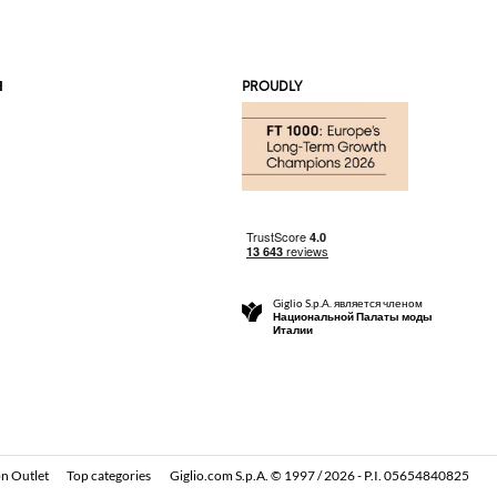
Я
PROUDLY
Giglio S.p.A. является членом
Национальной Палаты моды
Италии
n Outlet
Top categories
Giglio.com S.p.A. © 1997 / 2026 - P.I. 05654840825