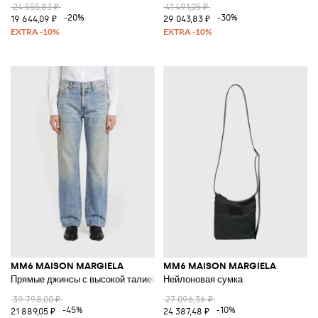
24 555,83 ₽
41 491,05 ₽
-20%
-30%
19 644,09 ₽
29 043,83 ₽
MM6 MAISON MARGIELA
MM6 MAISON MARGIELA
Прямые джинсы с высокой талией и эффектом потертости
Нейлоновая сумка
39 798,00 ₽
27 096,36 ₽
-45%
-10%
21 889,05 ₽
24 387,48 ₽