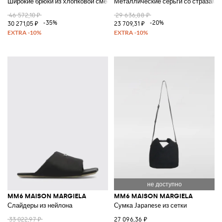
Широкие брюки из хлопковой смеси
Металлические серьги со стразами 
46 572,10 ₽
29 636,88 ₽
-35%
-20%
30 271,05 ₽
23 709,31 ₽
MM6 MAISON MARGIELA
MM6 MAISON MARGIELA
Слайдеры из нейлона
Сумка Japanese из сетки
33 022,97 ₽
27 096,36 ₽