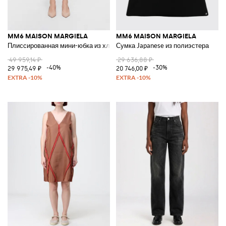
MM6 MAISON MARGIELA
MM6 MAISON MARGIELA
Плиссированная мини-юбка из хлопкового поплина с высокой талией
Сумка Japanese из полиэстера
49 959,14 ₽
29 636,88 ₽
-40%
-30%
29 975,49 ₽
20 746,00 ₽