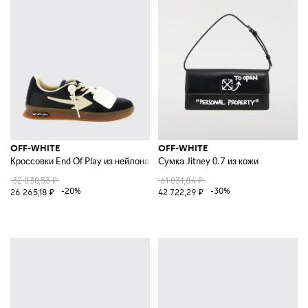
OFF-WHITE
OFF-WHITE
Кроссовки End Of Play из нейлона и замши
Сумка Jitney 0.7 из кожи
32 830,53 ₽
61 031,84 ₽
-20%
-30%
26 265,18 ₽
42 722,29 ₽