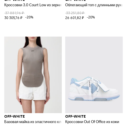
Кроссовки 3.0 Court Low из зернистой кожи и канваса
Облегающий топ с длинными рукав
37 881,96 ₽
33 251,80 ₽
-20%
-20%
30 305,76 ₽
26 601,82 ₽
OFF-WHITE
OFF-WHITE
Базовая майка из эластичного хлопка
Кроссовки Out Of Office из кожи