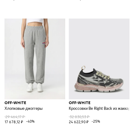
OFF-WHITE
OFF-WHITE
Хлопковые джоггеры
Кроссовки Be Right Back из жаккард
29 464,17 ₽
32 830,53 ₽
-40%
-25%
17 678,12 ₽
24 622,90 ₽