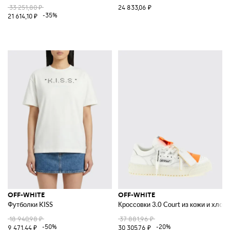
33 251,80 ₽
24 833,06 ₽
-35%
21 614,10 ₽
OFF-WHITE
OFF-WHITE
Футболки KISS
Кроссовки 3.0 Court из кожи и хлопк
18 940,98 ₽
37 881,96 ₽
-50%
-20%
9 471,44 ₽
30 305,76 ₽