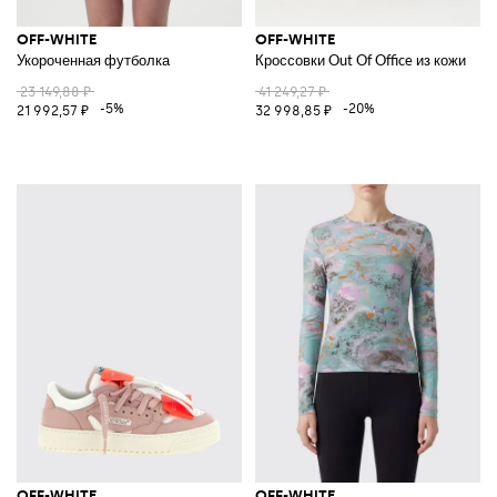
OFF-WHITE
OFF-WHITE
Укороченная футболка
Кроссовки Out Of Office из кожи
23 149,88 ₽
41 249,27 ₽
-5%
-20%
21 992,57 ₽
32 998,85 ₽
OFF-WHITE
OFF-WHITE