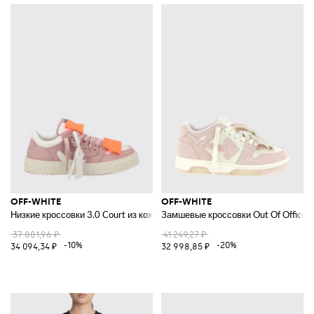
OFF-WHITE
OFF-WHITE
Низкие кроссовки 3.0 Court из кожи и канваса с биркой
Замшевые кроссовки Out Of Office
37 881,96 ₽
41 249,27 ₽
-10%
-20%
34 094,34 ₽
32 998,85 ₽