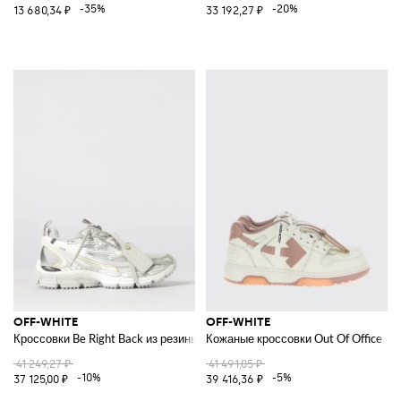
-35%
-20%
13 680,34 ₽
33 192,27 ₽
OFF-WHITE
OFF-WHITE
Кроссовки Be Right Back из резины и сетки
Кожаные кроссовки Out Of Office
41 249,27 ₽
41 491,05 ₽
-10%
-5%
37 125,00 ₽
39 416,36 ₽