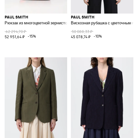
PAUL SMITH
PAUL SMITH
Рюкзак из многоцветной зернистой кожи
Вискозная рубашка с цветочным пр
62 294,70 ₽
50 088,33 ₽
-15%
-10%
52 951,64 ₽
45 078,74 ₽