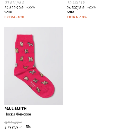
37 881,96 ₽
32 410,21 ₽
-35%
-25%
24 622,90 ₽
24 307,18 ₽
PAUL SMITH
Носки Женское
2 947,00 ₽
-5%
2 799,59 ₽