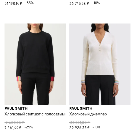
-35%
-10%
31 190,14 ₽
36 745,58 ₽
PAUL SMITH
PAUL SMITH
Хлопковый свитшот с полосатыми манжетами
Хлопковый джемпер
9 680,65 ₽
33 251,80 ₽
-25%
-10%
7 261,44 ₽
29 926,33 ₽