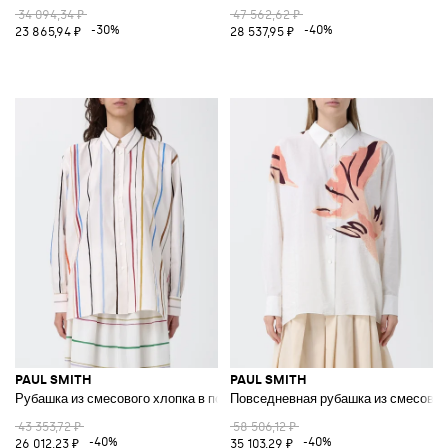
34 094,34 ₽
47 562,62 ₽
-30%
-40%
23 865,94 ₽
28 537,95 ₽
PAUL SMITH
PAUL SMITH
Рубашка из смесового хлопка в полоску
Повседневная рубашка из смесовог
43 353,72 ₽
58 506,12 ₽
-40%
-40%
26 012,23 ₽
35 103,29 ₽