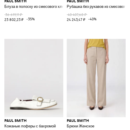
PAUL SMITH
PAUL SMITH
Блуза в полоску из смесового хлопка
Рубашка без рукавов из смесового 
36 619,11 ₽
40 407,68 ₽
-35%
-40%
23 802,23 ₽
24 243,47 ₽
PAUL SMITH
PAUL SMITH
Кожаные лоферы с бахромой
Брюки Женское