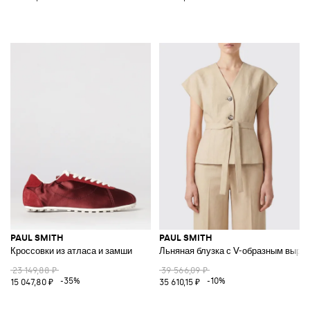
PAUL SMITH
PAUL SMITH
Кроссовки из атласа и замши
Льняная блузка с V-образным вырез
23 149,88 ₽
39 566,09 ₽
-35%
-10%
15 047,80 ₽
35 610,15 ₽