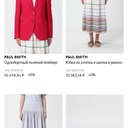
PAUL SMITH
PAUL SMITH
Однобортный льняной блейзер
Юбка из хлопка и шелка в разноцве
92 179,19 ₽
55 139,77 ₽
-45%
-40%
50 698,84 ₽
33 083,48 ₽