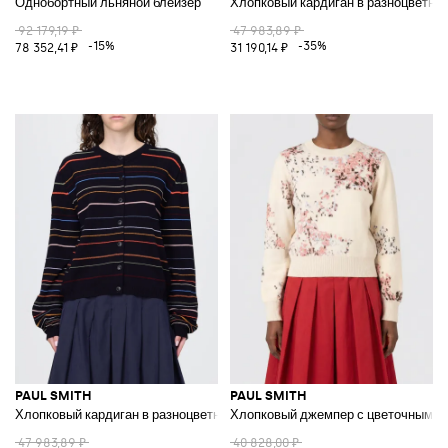
Однобортный льняной блейзер
Хлопковый кардиган в разноцветну
92 179,19 ₽
47 983,89 ₽
-15%
-35%
78 352,41 ₽
31 190,14 ₽
PAUL SMITH
PAUL SMITH
Хлопковый кардиган в разноцветную полоску
Хлопковый джемпер с цветочным у
47 983,89 ₽
40 828,00 ₽