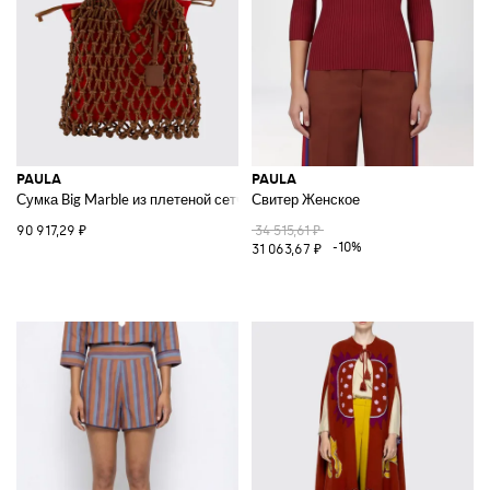
PAULA
PAULA
Сумка Big Marble из плетеной сетчатой кожи
Свитер Женское
90 917,29 ₽
34 515,61 ₽
-10%
31 063,67 ₽