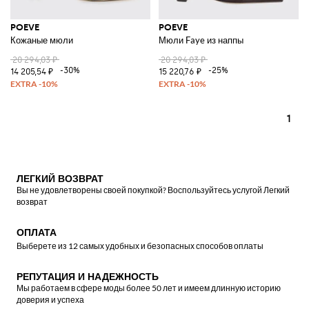
POEVE
POEVE
Кожаные мюли
Мюли Faye из наппы
20 294,03 ₽
20 294,03 ₽
-30%
-25%
14 205,54 ₽
15 220,76 ₽
1
ЛЕГКИЙ ВОЗВРАТ
Вы не удовлетворены своей покупкой? Воспользуйтесь услугой Легкий
возврат
ОПЛАТА
Выберете из 12 самых удобных и безопасных способов оплаты
РЕПУТАЦИЯ И НАДЕЖНОСТЬ
Мы работаем в сфере моды более 50 лет и имеем длинную историю
доверия и успеха