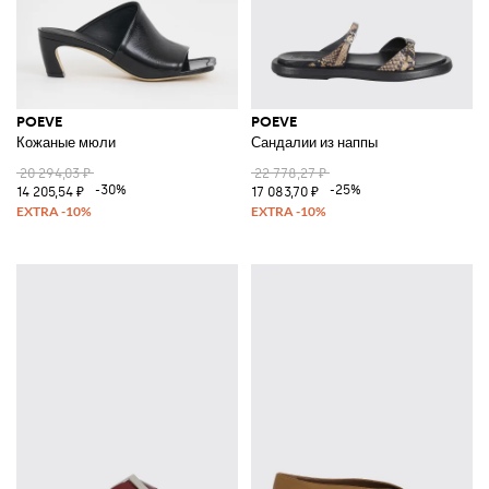
POEVE
POEVE
Кожаные мюли
Сандалии из наппы
20 294,03 ₽
22 778,27 ₽
-30%
-25%
14 205,54 ₽
17 083,70 ₽