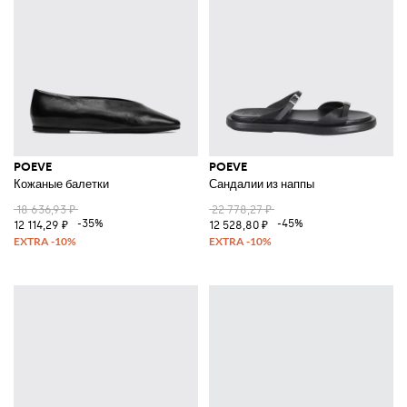
POEVE
POEVE
Кожаные балетки
Сандалии из наппы
18 636,93 ₽
22 778,27 ₽
-35%
-45%
12 114,29 ₽
12 528,80 ₽