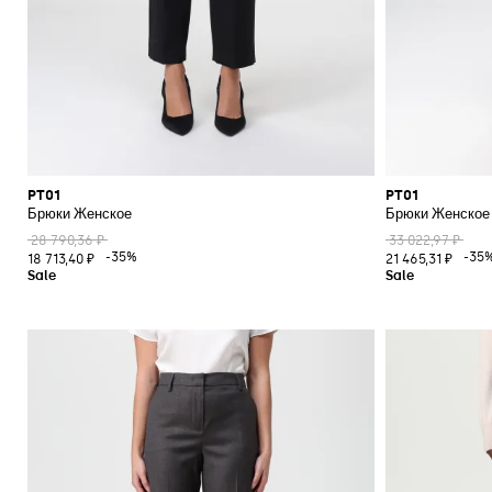
PT01
PT01
Брюки Женское
Брюки Женское
28 790,36 ₽
33 022,97 ₽
-35%
-35
18 713,40 ₽
21 465,31 ₽