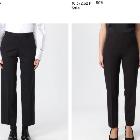
%
-50%
10 372,52 ₽