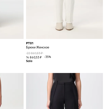
PT01
Брюки Женское
22 861,83 ₽
-35%
14 860,53 ₽