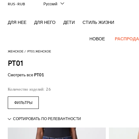
RUS - RUB
Русский
Italiano
English
ДЛЯ НЕЕ
ДЛЯ НЕГО
ДЕТИ
СТИЛЬ ЖИЗНИ
Français
Deutsch
Español
HОВОЕ
РАСПРОД
中文
日本語
ЖЕНСКОЕ
PT01 ЖЕНСКОЕ
한국어
PT01
Hовые
Посмотреть
Посмотреть
Посмотреть
Посмотреть
Вся
Посмотреть
Посмотреть
Все
Посмотреть
Посмотреть
Вся
Посмотреть
Посмотреть
Все
Посмотреть
Посмотреть
Весь
поступления
все
Смотреть все
PT01
все
все
все
одежда
все
все
сумки
все
все
обувь
все
все
аксессуары
все
все
аутлет
для женщин
Alberta
Roger
Acne
Alexander
Acne
Блейзеры
Balenciaga
Courrèges
Вечерние
Balenciaga
A.P.C.
балетки
Alexander
Adidas
Аксессуары
Balenciaga
Borsalino
Аутлет
Gucci
Giorgio
JW
Платья
Ремень
Лаконичные
Ferretti
Vivier
Количество изделий: 26
Studios
McQueen
Studios
сумочки и
McQueen
для волос
одежды
Armani
Anderson
пальто
Блузки
Balmain
Diesel
Bottega
Coperni
Туфли-
Amina
Burberry
Elisabetta
JW
Рубашки
Солнцезащитные
Elisabetta
Etro
клатчи
Alaïa
Balenciaga
Adidas
Veneta
лодочки
Balenciaga
Muaddi
Головной
Franchi
Аутлет
Anderson
Manolo
Jacquemus
очки
Анималистичный
Franchi
Брюки
Burberry
Elisabetta
Diesel
Etro
Шорты
Pinko
Мини-
убор
сумок
Blahnik
акцент
Brunello
Balmain
Calvin
Franchi
Burberry
Эспадрильи
Bottega
Aquazzura
Emporio
Jacquemus
Giambattista
Косметичка
Купальник
Etro
JW
Ferragamo
Свитера
Twinset
сумка
Cucinelli
Klein
Veneta
Кошелек
Armani
Аутлет
Max
Valli
Two-
Bottega
Ganni
Chloè
Anderson
Мокасины
Autry
Jil
и
Шарф
Джинсы
Fendi
Saint
Наплечные
обуви
Mara
piece
Coperni
Veneta
Elisabetta
Ferragamo
Носки
Jacquemus
Sander
S
пуловеры
JW
Fendi
MM6
Босоножки
Birkenstock
Laurent
Ювелирное
сумки
elegance
Комбинезоны
Max
Franchi
Аутлет
Roger
Max
Courrèges
Brunello
Anderson
Maison
без
Gianvito
Платок
Marc
Khaite
Футболки
изделие
Mara
Ferragamo
Golden
Stella
Рюкзаки
аксессуаров
Vivier
Mara
Культовые
Куртки
Cucinelli
Golden
Margiela
каблука
Rossi
Jacobs
Diesel
MM6
Goose
Перчатки
McCartney
Solace
Тренч
Watches
модели
и
Saint
Gucci
Goose
Сумка
Saint
The