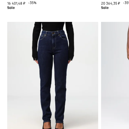
-35%
-3
16 401,48 ₽
20 364,35 ₽