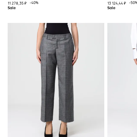
-40%
-50
11 278,35 ₽
13 124,44 ₽