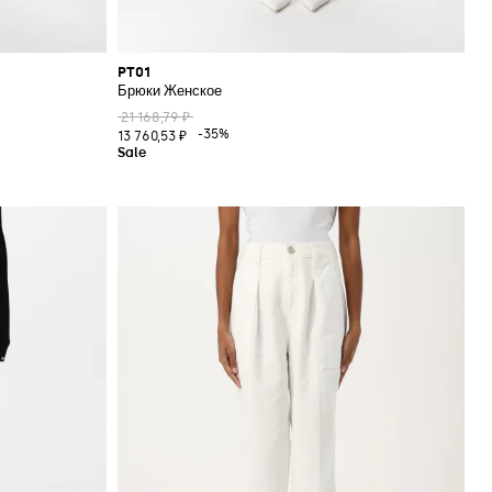
PT01
Брюки Женское
21 168,79 ₽
-35%
13 760,53 ₽