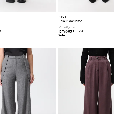
PT01
Брюки Женское
21 168,79 ₽
%
-35%
13 760,53 ₽