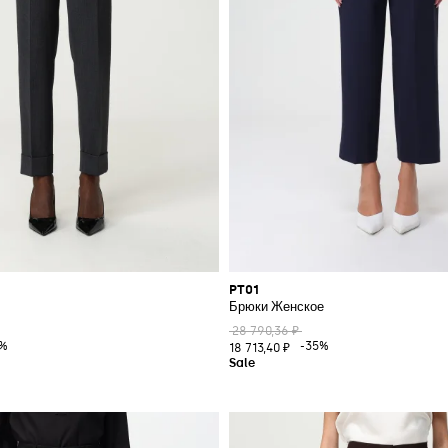
PT01
Брюки Женское
28 790,36 ₽
5%
-35%
18 713,40 ₽