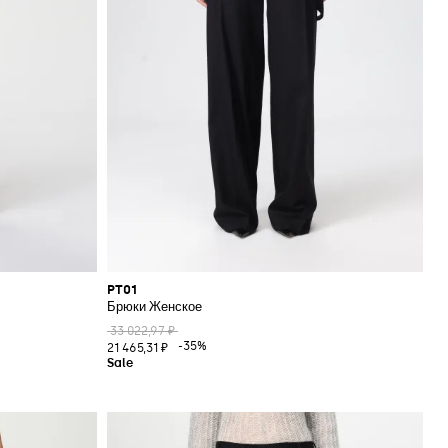
PT01
Брюки Женское
33 022,97 ₽
-35%
21 465,31 ₽