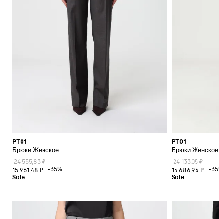
PT01
PT01
Брюки Женское
Брюки Женское
24 555,83 ₽
24 133,05 ₽
-35%
-3
15 961,48 ₽
15 686,96 ₽