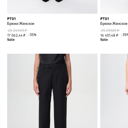
PT01
PT01
Брюки Женское
Брюки Женское
26 249,83 ₽
25 233,05 ₽
-35%
-35
17 062,44 ₽
16 401,48 ₽