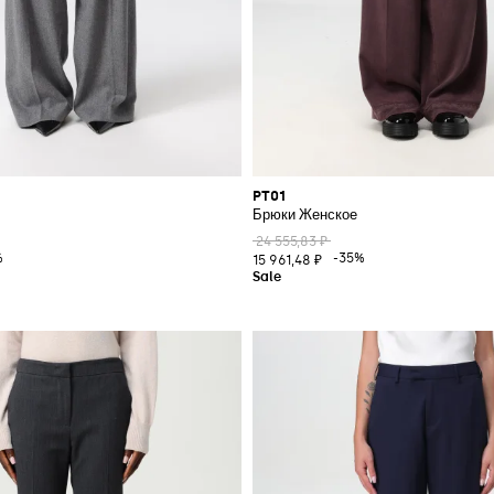
PT01
Брюки Женское
24 555,83 ₽
%
-35%
15 961,48 ₽