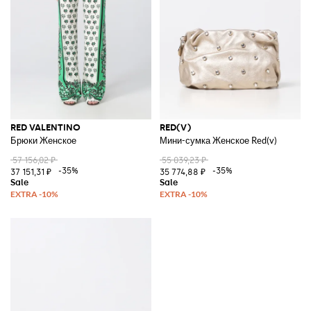
RED VALENTINO
RED(V)
Брюки Женское
Мини-сумка Женское Red(v)
57 156,02 ₽
55 039,23 ₽
-35%
-35%
37 151,31 ₽
35 774,88 ₽