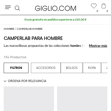
0
0
Buscar
HOMBRE
CAMPERLAB HOMBRE
CAMPERLAB PARA HOMBRE
Las maravillosas propuestas de las colecciones
hombre CamperLab
Mostrar más
Mostrar más
. La
famosa marca luce su espirítu refinado y sofisticado por medio de sus
creaciones.
134 Productos
Compra las fantasticas colecciones
CamperLab hombre
en GIGLIO.COM
Ver todo
CAMPERLAB
ACCESORIOS
BOLSOS
ROPA
ZA