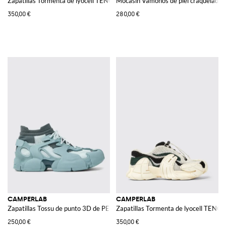
Zapatillas Tormenta de lyocell TENCEL™
Mocasín Vamonos de piel craquelada
350,00 €
280,00 €
CAMPERLAB
CAMPERLAB
Zapatillas Tossu de punto 3D de PET reciclado
Zapatillas Tormenta de lyocell TENC
250,00 €
350,00 €