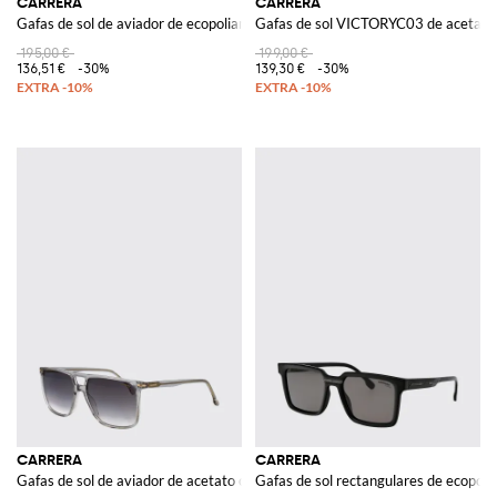
CARRERA
CARRERA
Gafas de sol de aviador de ecopoliamida con lentes ámbar rectangulares
Gafas de sol VICTORYC03 de acetato
195,00 €
199,00 €
136,51 €
-30%
139,30 €
-30%
CARRERA
CARRERA
Gafas de sol de aviador de acetato con doble puente y lentes ahumadas
Gafas de sol rectangulares de ecopoli