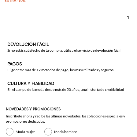
1
DEVOLUCIÓN FÁCIL
Si no estás satisfecho de tu compra, utiliza el servicio de devolución fácil
PAGOS
Elige entre más de 12 métodos de pago, los más utilizados y seguros
CULTURA Y FIABILIDAD
En el campo de la moda desde más de 50 años, una historia de credibilidad
NOVEDADES Y PROMOCIONES
Inscríbete ahora y recibe las últimas novedades, las colecciones especiales y
promociones dedicadas.
Moda mujer
Moda hombre