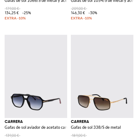
Gafas de sol 1066/S de metal y acetato
Gafas de sol 1054/S de metal y aceta
179,00 €
209,00 €
134,25 €
-25%
146,30 €
-30%
CARRERA
CARRERA
Gafas de sol aviador de acetato carey con doble puente
Gafas de sol 338/S de metal
139,00 €
189,00 €