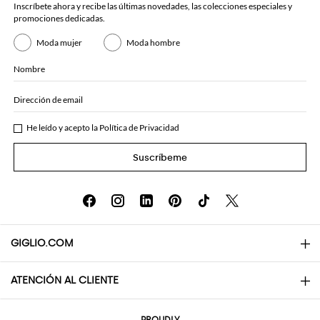
Inscríbete ahora y recibe las últimas novedades, las colecciones especiales y
promociones dedicadas.
Moda mujer
Moda hombre
Nombre
Dirección de email
He leído y acepto la
Política de Privacidad
Suscríbeme
GIGLIO.COM
ATENCIÓN AL CLIENTE
About
Contactos
AI Disclaimer