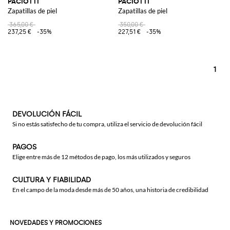
PACIOTTI
PACIOTTI
Zapatillas de piel
Zapatillas de piel
365,00 €
350,00 €
237,25 €
-35%
227,51 €
-35%
1
DEVOLUCIÓN FÁCIL
Si no estás satisfecho de tu compra, utiliza el servicio de devolución fácil
PAGOS
Elige entre más de 12 métodos de pago, los más utilizados y seguros
CULTURA Y FIABILIDAD
En el campo de la moda desde más de 50 años, una historia de credibilidad
NOVEDADES Y PROMOCIONES