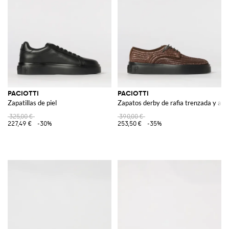
deportivo y dinámico e ideal para el tiempo libre. La línea Paciotti 4Us
también se encuentra en las colecciones de zapatos para bebé, zapatos
coloridos, divertidos y, a menudo adornado con brillos y swarowsky, para
no pasar desapercibido en cualquier edad. Símbolo de la marca Cesare
Paciotti es la famosa daga, con la que se identifica cada una de sus
creaciones.
Ver todo
PACIOTTI
PACIOTTI
PACIOTTI
Zapatillas de piel
Zapatos derby de rafia trenzada y ant
325,00 €
390,00 €
227,49 €
-30%
253,50 €
-35%