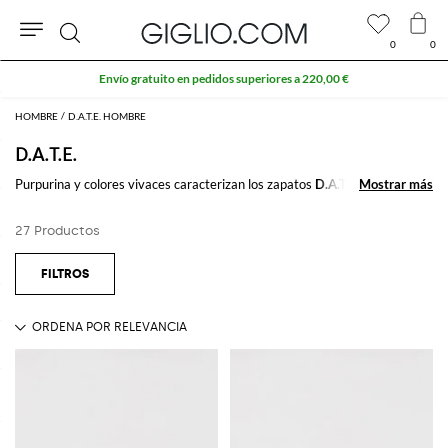
0
0
Buscar
Envío gratuito en pedidos superiores a 220,00 €
HOMBRE
D.A.T.E. HOMBRE
D.A.T.E.
Purpurina y colores vivaces caracterizan los zapatos
D.A.T.E.
: unas
Mostrar más
Mostrar más
zapatillas cómodas y originales perfectas para conjuntos casual
cotidianos.
27 Productos
Descubre las zapatillas D.A.T.E. para mujer en Giglio.com y disfruta del
envío gratis.
Ver todo
D.A.T.E.