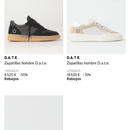
D.A.T.E.
D.A.T.E.
Zapatillas hombre D.a.t.e.
Zapatillas hombre D.a.t.e.
185,00 €
210,00 €
83,25 €
-55%
189,00 €
-10%