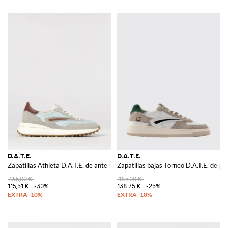
D.A.T.E.
D.A.T.E.
Zapatillas Athleta D.A.T.E. de ante y nailon
Zapatillas bajas Torneo D.A.T.E. de pie
165,00 €
185,00 €
115,51 €
-30%
138,75 €
-25%