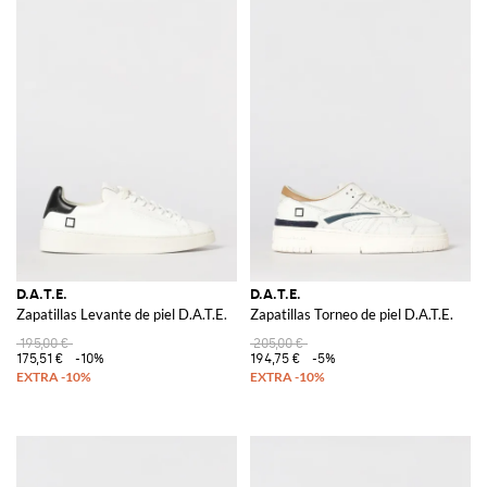
D.A.T.E.
D.A.T.E.
Zapatillas Levante de piel D.A.T.E.
Zapatillas Torneo de piel D.A.T.E.
195,00 €
205,00 €
175,51 €
-10%
194,75 €
-5%