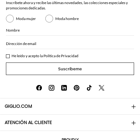
Inscríbete ahora y recibe las últimas novedades, las colecciones especiales y
promociones dedicadas.
Moda mujer
Moda hombre
Nombre
Dirección de email
He leído y acepto la
Política de Privacidad
Suscríbeme
GIGLIO.COM
ATENCIÓN AL CLIENTE
About
Contactos
AI Disclaimer