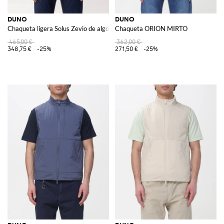
DUNO
DUNO
Chaqueta ligera Solus Zevio de algodón con cuello alto y cremallera
Chaqueta ORION MIRTO
465,00 €
362,00 €
348,75 €
-25%
271,50 €
-25%