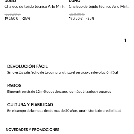
DUNO
DUNO
Chaleco de tejido técnico Arlo Mirto
Chaleco de tejido técnico Arlo Mirto
258,00 €
258,00 €
193,50 €
-25%
193,50 €
-25%
1
DEVOLUCIÓN FÁCIL
Si no estás satisfecho de tu compra, utiliza el servicio de devolución fácil
PAGOS
Elige entre más de 12 métodos de pago, los más utilizados y seguros
CULTURA Y FIABILIDAD
En el campo de la moda desde más de 50 años, una historia de credibilidad
NOVEDADES Y PROMOCIONES