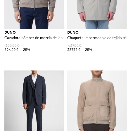
DUNO
DUNO
Cazadora bómber de mezcla de lana con cuello bómber y bolsillos de parche
Chaqueta impermeable de tejido técni
392,00 €
437,00 €
294,00 €
-25%
327,75 €
-25%