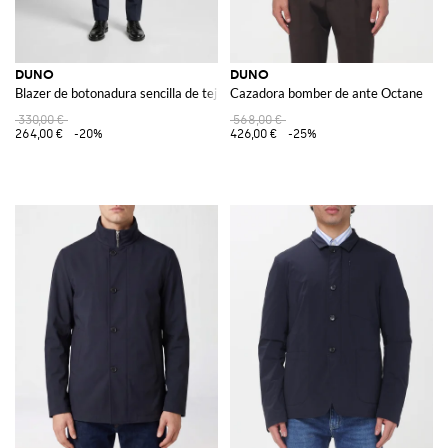
DUNO
DUNO
Blazer de botonadura sencilla de tejido técnico con bolsillos de solapa
Cazadora bomber de ante Octane
330,00 €
568,00 €
264,00 €
-20%
426,00 €
-25%