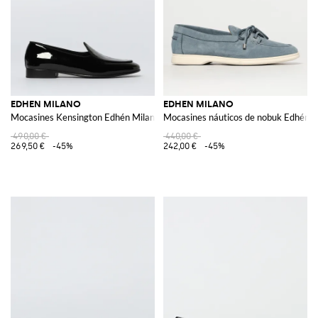
EDHEN MILANO
EDHEN MILANO
Mocasines Kensington Edhén Milano de charol
Mocasines náuticos de nobuk Edhén M
490,00 €
440,00 €
269,50 €
-45%
242,00 €
-45%