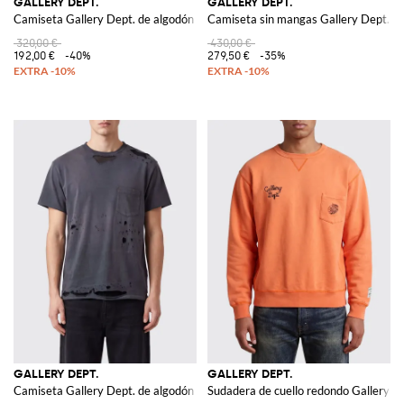
GALLERY DEPT.
GALLERY DEPT.
Camiseta Gallery Dept. de algodón con estampado gráfico de estilo vintage
Camiseta sin mangas Gallery Dept. de
320,00 €
430,00 €
192,00 €
-40%
279,50 €
-35%
GALLERY DEPT.
GALLERY DEPT.
Camiseta Gallery Dept. de algodón con hombros caídos y logo en la espalda
Sudadera de cuello redondo Gallery De