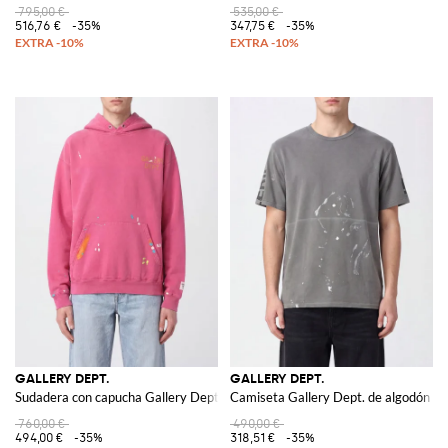
795,00 €
535,00 €
516,76 €
-35%
347,75 €
-35%
GALLERY DEPT.
GALLERY DEPT.
Sudadera con capucha Gallery Dept. de algodón relaxed fit con estampado d
Camiseta Gallery Dept. de algodón c
760,00 €
490,00 €
494,00 €
-35%
318,51 €
-35%