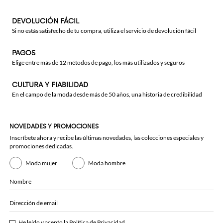
DEVOLUCIÓN FÁCIL
Si no estás satisfecho de tu compra, utiliza el servicio de devolución fácil
PAGOS
Elige entre más de 12 métodos de pago, los más utilizados y seguros
CULTURA Y FIABILIDAD
En el campo de la moda desde más de 50 años, una historia de credibilidad
NOVEDADES Y PROMOCIONES
Inscríbete ahora y recibe las últimas novedades, las colecciones especiales y
promociones dedicadas.
Moda mujer
Moda hombre
Nombre
Dirección de email
He leído y acepto la
Política de Privacidad