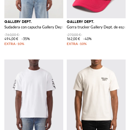
GALLERY DEPT.
GALLERY DEPT.
Sudadera con capucha Gallery Dept. de algodón relaxed fit con estampado d
Gorra trucker Gallery Dept. de espuma
760,00 €
270,00 €
494,00 €
-35%
162,00 €
-40%