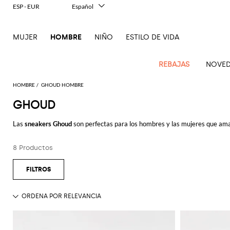
ESP - EUR
Español
Italiano
English
MUJER
HOMBRE
NIÑO
ESTILO DE VIDA
Français
Deutsch
中文
REBAJAS
NOVED
日本語
한국어
HOMBRE
GHOUD HOMBRE
Русский
GHOUD
Novedades
Ve
Ve
Ve
Ve
Ve
Ve
Ve
Ve
Ve
Ve
Ve
Todo
Hombre
todo
Las
sneakers Ghoud
son perfectas para los hombres y las mujeres que aman
Ve
todo
todo
Toda
todo
todo
Todos
todo
todo
Todos
todo
todo
Todos
todo
todo
El
zapatos Ghoud, por eso la empresa se basa en tres elementos fundamentale
Confecciones
Dsquared2
New
Todo
ropa
bolsos
zapatos
accesorios
Outlet
Alexander
Acne
Balmain
Acne
Bottega
Emporio
Alexander
Adidas
Balenciaga
Carhartt
Ferragamo
Marni
gamuza y el nylon, para asegurar su durabilidad en el tiempo. Por último, l
contemporáneas
Balance
Etro
8 Productos
Adidas
McQueen
Studios
Americanas
Studios
Bandoleras
Veneta
Armani
Alpargatas
McQueen
Beautycase
WIP
Accesorios
Jw
Pantalón
Gafas
Burberry
Asics
Bottega
Gucci
New
Patrimonio
Versace
Hojea nuestra selección de zapatos Ghoud y elige tu modelo preferido con 
Fay
y blazers
Anderson
corto
Alexander
Balmain
Adidas
Barbour
Bolsa
Burberry
Jacquemus
Mocasines
Bottega
Bufandas
Veneta
Emporio
Bolsos
Balance
Gorros y
moderno
Jeans
Etro
Autry
Loewe
Emporio
McQueen
Bañador
Veneta
Armani
Loewe
Polo
sombreros
Couture
Ver todo
GHOUD
Bottega
Barbour
Carhartt
Bolsos
Etro
JW
Sandalias
Calcetines
Burberry
Ropa
Off-
Zapatillas
Fendi
Birkenstock
Maison
Armani
Brunello
Veneta
Camisas
WIP
de
Anderson
Dolce &
Golden
Maison
White
Sudaderas
Joyas
de gran
Belstaff
Fendi
Mules
Carteras
Fendi
Zapatos
Margiela
Saint
Golden
Cucinelli
trabajo
Gabbana
Goose
Margiela
nivel
Brunello
Abrigos
Diesel
Marni
y
Our
Traje
Llaveros
C.P.
Laurent
Jil
Zapatos
Goose
Gucci
Saint
Diesel
Cucinelli
Maletas
Ferragamo
tarjeteros
Jacquemus
New
Legacy
Prendas
Company
Chaquetas
Dsquared2
Sander
Rains
de
Laurent
Camisetas
Pajaritas
Thom
Hogan
Ferragamo
Balance
de
Dolce &
Burberry
y
Mochilas
cordones
Gucci
Cinturones
New
Polo
y
Carhartt
Browne
Emporio
Saint
The
Thom
Relojes
abrigo
Marni
Saint
Gabbana
plumíferos
Era
Nike
Ralph
camisetas