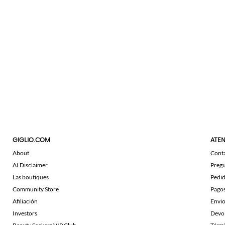
GIGLIO.COM
ATEN
About
Cont
AI Disclaimer
Pregu
Las boutiques
Pedi
Community Store
Pago
Afiliación
Envi
Investors
Devo