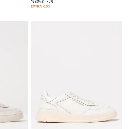
189,04 €
-5%