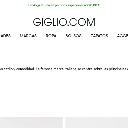
Envío gratuito en pedidos superiores a 220,00 €
ADES
MARCAS
ROPA
BOLSOS
ZAPATOS
ACCE
 estilo y comodidad. La famosa marca italiana se centra sobre las principales c
s: elegancia, calidad e innovación. Los materiales empleados son de estrema 
a suela de goma que suporta perfectamente el pie es ideal para quien lleva una 
envío gratis.