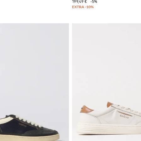
199,49 €
-5%