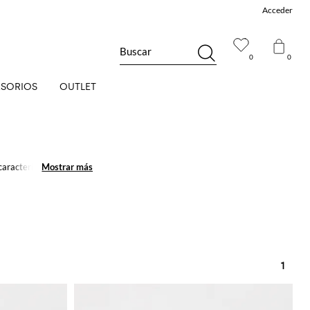
Acceder
Buscar
0
0
SORIOS
OUTLET
aracterísticas de los
Mostrar más
Mostrar más
calidad, cómo la
vida dinámica y activa.
1