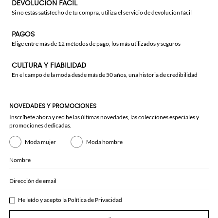
DEVOLUCIÓN FÁCIL
Si no estás satisfecho de tu compra, utiliza el servicio de devolución fácil
PAGOS
Elige entre más de 12 métodos de pago, los más utilizados y seguros
CULTURA Y FIABILIDAD
En el campo de la moda desde más de 50 años, una historia de credibilidad
NOVEDADES Y PROMOCIONES
Inscríbete ahora y recibe las últimas novedades, las colecciones especiales y
promociones dedicadas.
Moda mujer
Moda hombre
Nombre
Dirección de email
He leído y acepto la
Política de Privacidad