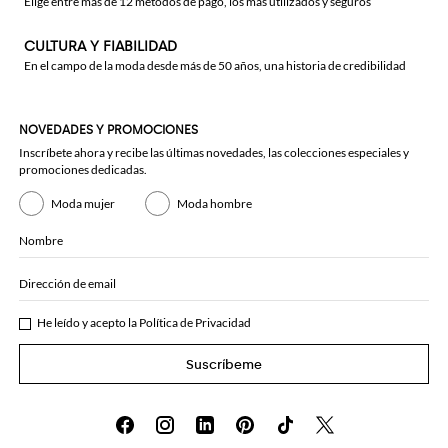
Elige entre más de 12 métodos de pago, los más utilizados y seguros
CULTURA Y FIABILIDAD
En el campo de la moda desde más de 50 años, una historia de credibilidad
NOVEDADES Y PROMOCIONES
Inscríbete ahora y recibe las últimas novedades, las colecciones especiales y
promociones dedicadas.
Moda mujer
Moda hombre
Nombre
Dirección de email
He leído y acepto la
Política de Privacidad
Suscríbeme