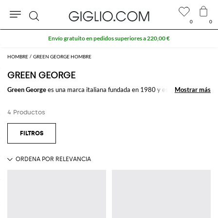
0
0
Buscar
Envío gratuito en pedidos superiores a 220,00 €
HOMBRE
GREEN GEORGE HOMBRE
GREEN GEORGE
Green George
es una marca italiana fundada en 1980 y especializada en
Mostrar más
Mostrar más
la producción de calzados para hombre, y que están enteramente
realizados a mano por artesanos calificados. Los
zapatos Green George
,
4 Productos
por medio del utilizo de materiales de alta calidad, están realizados para
un hombre refinado que quiere vestirse con estilo sin renunciar al
comfort.
Descubre la
colección hombre Green George
en Giglio.com y disfruta del
envío gratuito
Ver todo
GREEN GEORGE