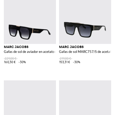
amante de un estilo minimalista, pero rico en personalidad, que sea
siempre a la moda a pesar de las tendencias del momento, o sea un
producto siempre actual y de grande elegancia. Aunque sea
caracterizado por un estilo y un alma profundamente minimalistas en las
formas, los contrastes vivaces y en las fantasías ligeras hacen que el
gusto para la modernidad destaque.
Descubre los mejores bolsos Marc Jacobs en Giglio.com y aprovecha del
envío gratuito.
Ver todo
MARC JACOBS
MARC JACOBS
MARC JACOBS
Gafas de sol de aviador en acetato con montura rectangular
Gafas de sol MARC757/S de acetato
229,00 €
219,00 €
160,30 €
-30%
153,31 €
-30%