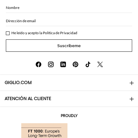
Nombre
Dirección de email
He leído y acepto la
Política de Privacidad
Suscríbeme
GIGLIO.COM
ATENCIÓN AL CLIENTE
About
Contactos
AI Disclaimer
PROUDLY
Preguntas frecuentes
Pedidos
Las boutiques
Pagos