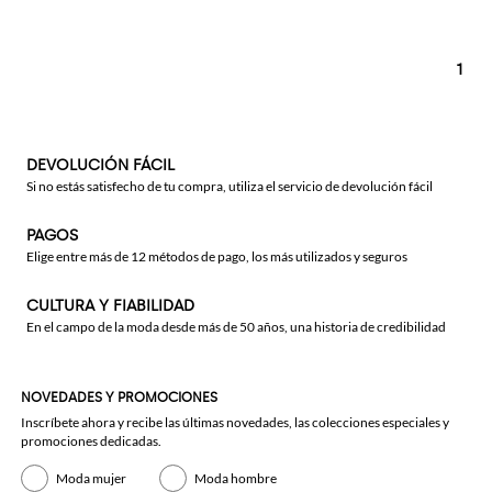
1
DEVOLUCIÓN FÁCIL
Si no estás satisfecho de tu compra, utiliza el servicio de devolución fácil
PAGOS
Elige entre más de 12 métodos de pago, los más utilizados y seguros
CULTURA Y FIABILIDAD
En el campo de la moda desde más de 50 años, una historia de credibilidad
NOVEDADES Y PROMOCIONES
Inscríbete ahora y recibe las últimas novedades, las colecciones especiales y
promociones dedicadas.
Moda mujer
Moda hombre