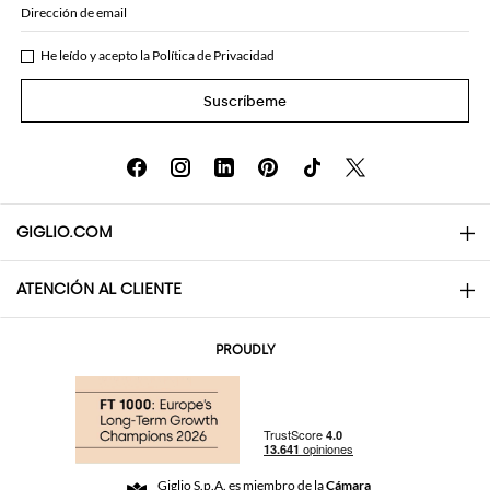
Dirección de email
He leído y acepto la
Política de Privacidad
Suscríbeme
GIGLIO.COM
ATENCIÓN AL CLIENTE
About
Contactos
AI Disclaimer
PROUDLY
Preguntas frecuentes
Pedidos
Las boutiques
Pagos
Envio
Community Store
Devolución y Reembolso
Giglio S.p.A. es miembro de la
Cámara
Términos y Condiciones de Venta