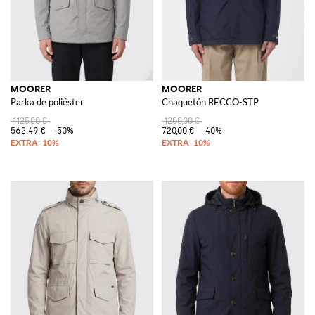
MOORER
MOORER
Parka de poliéster
Chaquetón RECCO-STP
1125,00 €
1200,00 €
562,49 €
-50%
720,00 €
-40%