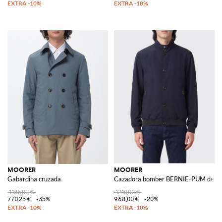
MOORER
MOORER
Gabardina cruzada
Cazadora bomber BERNIE-PUM de pol
1185,00 €
1210,00 €
770,25 €
-35%
968,00 €
-20%