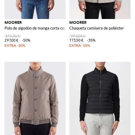
MOORER
MOORER
Polo de algodón de manga corta con cuello de pico y ribetes en contraste
Chaqueta camisera de poliéster
594,00 €
1190,00 €
297,00 €
-50%
773,50 €
-35%