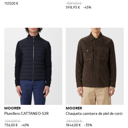
1125,00 €
1089,00 €
598,95 €
-45%
MOORER
MOORER
Plumífero CATTANEO-S3R
Chaqueta camisera de piel de cordero v
1260,00 €
2840,00 €
756,00 €
-40%
1846,00 €
-35%