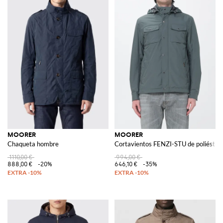
MOORER
MOORER
Chaqueta hombre
Cortavientos FENZI-STU de poliéster
1110,00 €
994,00 €
888,00 €
-20%
646,10 €
-35%