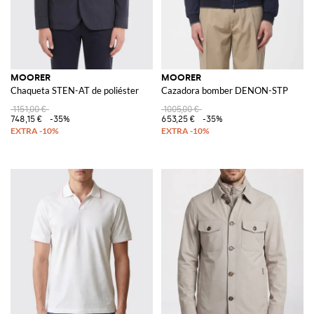
MOORER
MOORER
Chaqueta STEN-AT de poliéster
Cazadora bomber DENON-STP
1151,00 €
1005,00 €
748,15 €
-35%
653,25 €
-35%