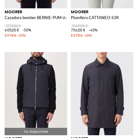
MOORER
MOORER
Cazadora bomber BERNIE-PUM de poliéster
Plumífero CATTANEO-S3R
1210,00 €
1260,00 €
605,00 €
-50%
756,00 €
-40%