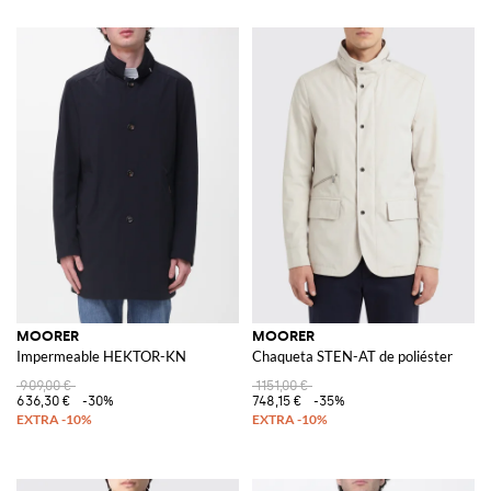
MOORER
MOORER
Impermeable HEKTOR-KN
Chaqueta STEN-AT de poliéster
909,00 €
1151,00 €
636,30 €
-30%
748,15 €
-35%