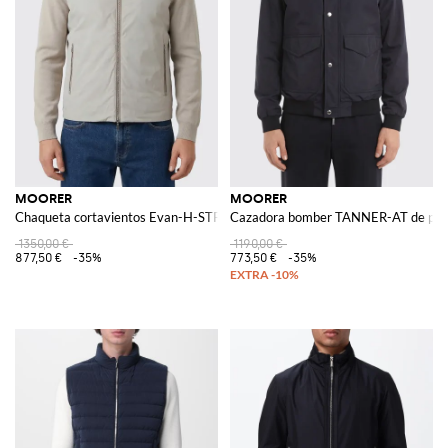
MOORER
MOORER
Chaqueta cortavientos Evan-H-STP de tejido técnico y punto
Cazadora bomber TANNER-AT de poli
1350,00 €
1190,00 €
877,50 €
-35%
773,50 €
-35%