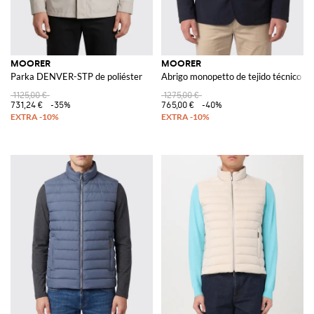
MOORER
MOORER
Parka DENVER-STP de poliéster
Abrigo monopetto de tejido técnico c
1125,00 €
1275,00 €
731,24 €
-35%
765,00 €
-40%