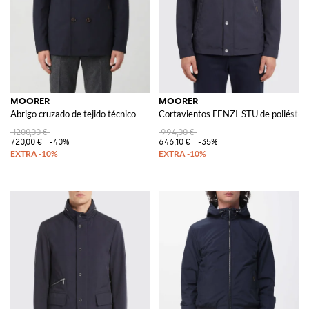
MOORER
MOORER
Abrigo cruzado de tejido técnico
Cortavientos FENZI-STU de poliéster
1200,00 €
994,00 €
720,00 €
-40%
646,10 €
-35%