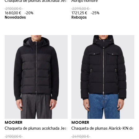
Chaqueta de plumas acolchada Jesse-STP de lana y cachemira con capucha
Abrigo hombre
2100,00 €
2295,00 €
1680,00 €
-20%
1721,25 €
-25%
MOORER
MOORER
Chaqueta de plumas acolchada Jesse-STP de lana y cachemira con capucha
Chaqueta de plumas Alarick-KN de la
2100,00 €
2490,00 €