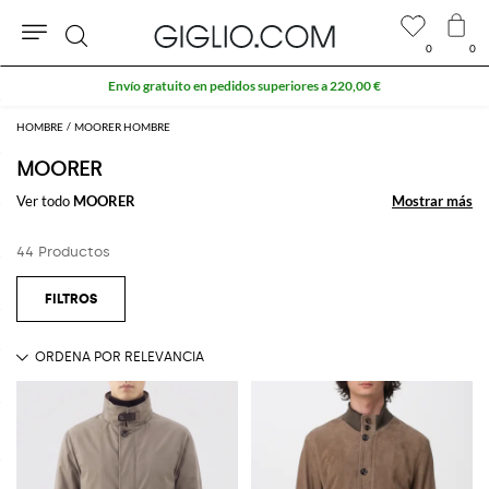
0
0
Buscar
10 % extra en REBAJAS
HOMBRE
MOORER HOMBRE
MOORER
Ver todo
MOORER
Mostrar más
Mostrar más
44 Productos