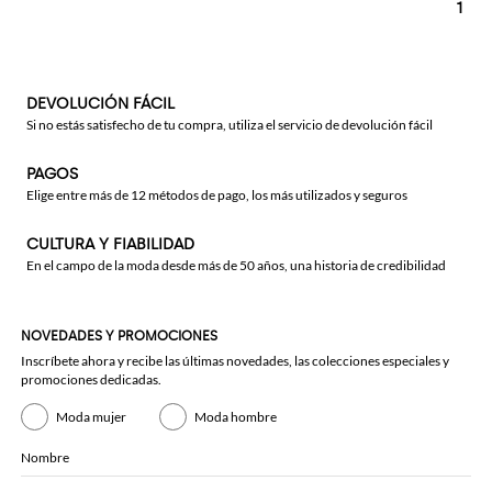
1
DEVOLUCIÓN FÁCIL
Si no estás satisfecho de tu compra, utiliza el servicio de devolución fácil
PAGOS
Elige entre más de 12 métodos de pago, los más utilizados y seguros
CULTURA Y FIABILIDAD
En el campo de la moda desde más de 50 años, una historia de credibilidad
NOVEDADES Y PROMOCIONES
Inscríbete ahora y recibe las últimas novedades, las colecciones especiales y
promociones dedicadas.
Moda mujer
Moda hombre
Nombre