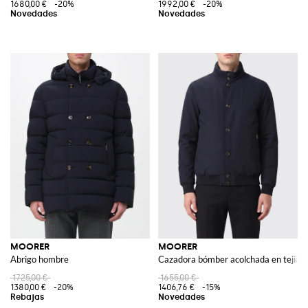
1680,00 €
-20%
1992,00 €
-20%
MOORER
MOORER
Abrigo hombre
Cazadora bómber acolchada en tejido 
1725,00 €
1655,00 €
1380,00 €
-20%
1406,76 €
-15%