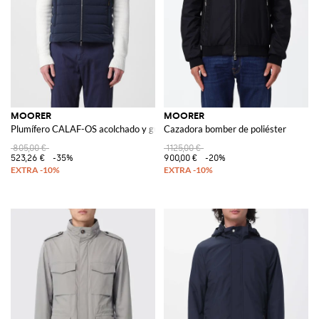
MOORER
MOORER
Plumífero CALAF-OS acolchado y guateado
Cazadora bomber de poliéster
805,00 €
1125,00 €
523,26 €
-35%
900,00 €
-20%