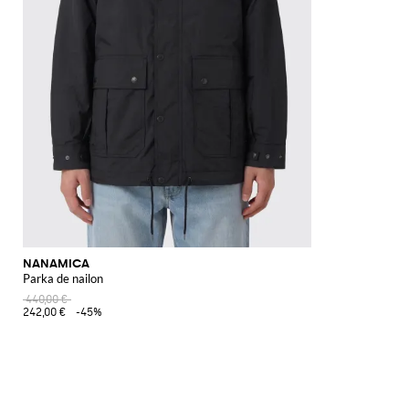
NANAMICA
Parka de nailon
440,00 €
242,00 €
-45%