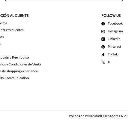
CIÓN AL CLIENTE
FOLLOW US
actos
Facebook
ntas frecuentes
Instagram
dos
Linkedin
s
Pinterest
o
TikTok
lución y Reembolso
X
nos y Condiciones de Venta
 safe shopping experience
rity Communication
Política de Privacidad
Diseñadores A-Z