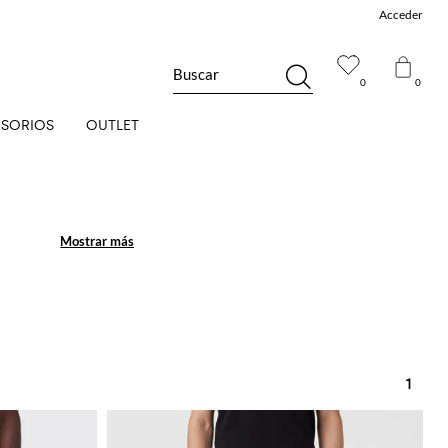
Acceder
Buscar
0
0
SORIOS
OUTLET
Mostrar más
Mostrar más
1