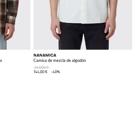
NANAMICA
os
Camisa de mezcla de algodón
240,00 €
144,00 €
-40%