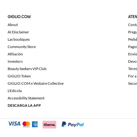
GIGLIO.COM
ATEN
About
Cont
AI Disclaimer
Pregu
Las boutiques
Pedi
Community Store
Pago
Afiliación
Envi
Investors
Devo
Beauty Seekers VIP Club
Térmi
GIGLIO Token
For a
GIGLIO.COM x Vestiaire Collective
Secu
L'Edicola
Accessibility Statement
DESCARGA LA APP