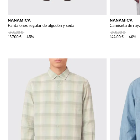
NANAMICA
NANAMICA
Pantalones regular de algodón y seda
Camiseta de ray
340,00 €
240,00 €
187,00 €
-45%
144,00 €
-40%