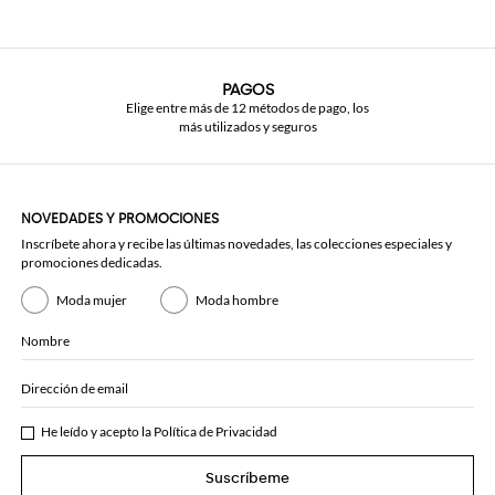
PAGOS
Elige entre más de 12 métodos de pago, los
más utilizados y seguros
NOVEDADES Y PROMOCIONES
Inscríbete ahora y recibe las últimas novedades, las colecciones especiales y
promociones dedicadas.
Moda mujer
Moda hombre
Nombre
Dirección de email
He leído y acepto la
Política de Privacidad
Suscríbeme