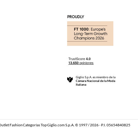
PROUDLY
Giglio S.p.A. es miembro de la
Cámara Nacional de la Moda
Italiana
Outlet Fashion
Categorías Top
Giglio.com S.p.A. © 1997 / 2026 - P.I. 05654840825