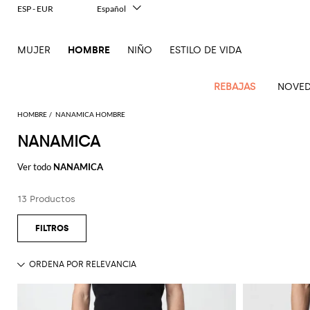
ESP - EUR
Español
Italiano
English
MUJER
HOMBRE
NIÑO
ESTILO DE VIDA
Français
Deutsch
中文
REBAJAS
NOVED
日本語
한국어
HOMBRE
NANAMICA HOMBRE
Русский
NANAMICA
Novedades
Ve
Ve
Ve
Ve
Ve
Ve
Ve
Ve
Ve
Ve
Ve
Todo
Hombre
todo
Ver todo
NANAMICA
Ve
todo
todo
Toda
todo
todo
Todos
todo
todo
Todos
todo
todo
Todos
todo
todo
El
Confecciones
Dsquared2
New
Todo
ropa
bolsos
zapatos
accesorios
Outlet
Alexander
Acne
Balmain
Acne
Bottega
Emporio
Alexander
Adidas
Balenciaga
Carhartt
Ferragamo
Marni
contemporáneas
Balance
Etro
13 Productos
Adidas
McQueen
Studios
Americanas
Studios
Bandoleras
Veneta
Armani
Alpargatas
McQueen
Beautycase
WIP
Accesorios
Jw
Pantalón
Gafas
Burberry
Asics
Bottega
Gucci
New
Patrimonio
Versace
Fay
y blazers
Anderson
corto
Alexander
Balmain
Adidas
Barbour
Bolsa
Burberry
Jacquemus
Mocasines
Bottega
Bufandas
Veneta
Emporio
Bolsos
Balance
Gorros y
moderno
Jeans
Etro
Autry
Loewe
Emporio
McQueen
Bañador
Veneta
Armani
Loewe
Polo
sombreros
Couture
Bottega
Barbour
Carhartt
Bolsos
Etro
JW
Sandalias
Calcetines
Burberry
Ropa
Off-
Zapatillas
Fendi
Birkenstock
Maison
Armani
Brunello
Veneta
Camisas
WIP
de
Anderson
Dolce &
Golden
Maison
White
Sudaderas
Joyas
de gran
Belstaff
Fendi
Mules
Carteras
Fendi
Zapatos
Margiela
Saint
Golden
Cucinelli
trabajo
Gabbana
Goose
Margiela
nivel
Brunello
Abrigos
Diesel
Marni
y
Our
Traje
Llaveros
C.P.
Laurent
Jil
Zapatos
Goose
Gucci
Saint
Diesel
Cucinelli
Maletas
Ferragamo
tarjeteros
Jacquemus
New
Legacy
Prendas
Company
Chaquetas
Dsquared2
Sander
Rains
de
Laurent
Camisetas
Pajaritas
Thom
Hogan
Ferragamo
Balance
de
Dolce &
Burberry
y
Mochilas
cordones
Gucci
Cinturones
New
Polo
y
Carhartt
Browne
Emporio
Saint
The
Thom
Relojes
abrigo
Marni
Saint
Gabbana
plumíferos
Era
Nike
Ralph
camisetas