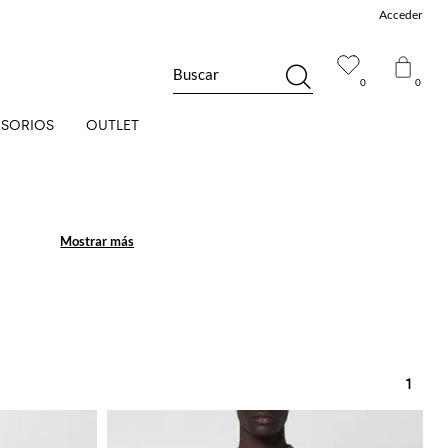
Acceder
Buscar
0
0
SORIOS
OUTLET
Mostrar más
Mostrar más
1