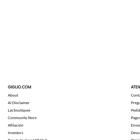
GIGLIO.COM
ATEN
About
Cont
AI Disclaimer
Pregu
Las boutiques
Pedi
Community Store
Pago
Afiliación
Envi
Investors
Devo