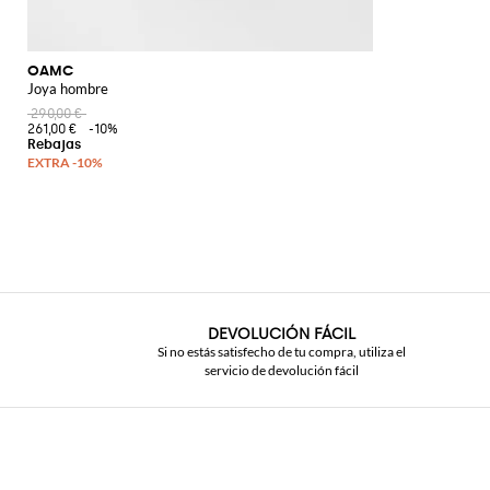
OAMC
Joya hombre
290,00 €
261,00 €
-10%
DEVOLUCIÓN FÁCIL
Si no estás satisfecho de tu compra, utiliza el
servicio de devolución fácil