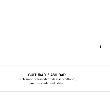
1
CULTURA Y FIABILIDAD
En el campo de la moda desde más de 50 años,
una historia de credibilidad