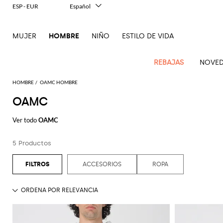
ESP - EUR
Español
Italiano
English
MUJER
HOMBRE
NIÑO
ESTILO DE VIDA
Français
Deutsch
中文
REBAJAS
NOVED
日本語
한국어
HOMBRE
OAMC HOMBRE
Русский
OAMC
Novedades
Ve
Ve
Ve
Ve
Ve
Ve
Ve
Ve
Ve
Ve
Ve
Todo
Hombre
todo
Ver todo
OAMC
Ve
todo
todo
Toda
todo
todo
Todos
todo
todo
Todos
todo
todo
Todos
todo
todo
El
Confecciones
Dsquared2
New
Todo
ropa
bolsos
zapatos
accesorios
Outlet
Alexander
Acne
Balmain
Acne
Bottega
Emporio
Alexander
Adidas
Balenciaga
Carhartt
Ferragamo
Marni
contemporáneas
Balance
Etro
5 Productos
Adidas
McQueen
Studios
Americanas
Studios
Bandoleras
Veneta
Armani
Alpargatas
McQueen
Beautycase
WIP
Accesorios
Jw
Pantalón
Gafas
Burberry
Asics
Bottega
Gucci
New
Patrimonio
Versace
Fay
y blazers
Anderson
corto
Alexander
Balmain
Adidas
Barbour
Bolsa
Burberry
Jacquemus
Mocasines
Bottega
Bufandas
Veneta
Emporio
Bolsos
Balance
Gorros y
moderno
Jeans
Etro
Autry
Loewe
ACCESORIOS
ROPA
Emporio
McQueen
Bañador
Veneta
Armani
Loewe
Polo
sombreros
Couture
Bottega
Barbour
Carhartt
Bolsos
Etro
JW
Sandalias
Calcetines
Burberry
Ropa
Off-
Zapatillas
Fendi
Birkenstock
Maison
Armani
Brunello
Veneta
Camisas
WIP
de
Anderson
Dolce &
Golden
Maison
White
Sudaderas
Joyas
de gran
Belstaff
Fendi
Mules
Carteras
Fendi
Zapatos
Margiela
Saint
Golden
Cucinelli
trabajo
Gabbana
Goose
Margiela
nivel
Brunello
Abrigos
Diesel
Marni
y
Our
Traje
Llaveros
C.P.
Laurent
Jil
Zapatos
Goose
Gucci
Saint
Diesel
Cucinelli
Maletas
Ferragamo
tarjeteros
Jacquemus
New
Legacy
Prendas
Company
Chaquetas
Dsquared2
Sander
Rains
de
Laurent
Camisetas
Pajaritas
Thom
Hogan
Ferragamo
Balance
de
Dolce &
Burberry
y
Mochilas
cordones
Gucci
Cinturones
New
Polo
y
Carhartt
Browne
Emporio
Saint
The
Thom
Relojes
abrigo
Marni
Saint
Gabbana
plumíferos
Era
Nike
Ralph
camisetas