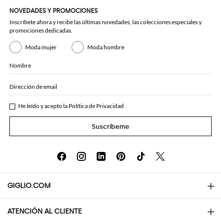
NOVEDADES Y PROMOCIONES
Inscríbete ahora y recibe las últimas novedades, las colecciones especiales y
promociones dedicadas.
Moda mujer
Moda hombre
Nombre
Dirección de email
He leído y acepto la
Política de Privacidad
Suscríbeme
GIGLIO.COM
ATENCIÓN AL CLIENTE
About