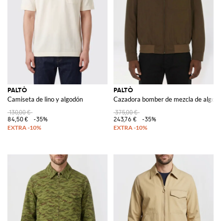
PALTÒ
PALTÒ
Camiseta de lino y algodón
Cazadora bomber de mezcla de algod
130,00 €
375,00 €
84,50 €
-35%
243,76 €
-35%