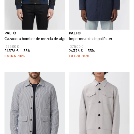
PALTÒ
PALTÒ
Cazadora bomber de mezcla de algodón
Impermeable de poliéster
375,00 €
375,00 €
243,76 €
-35%
243,76 €
-35%