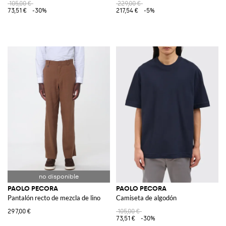
105,00 €
229,00 €
73,51 €
-30%
217,54 €
-5%
PAOLO PECORA
PAOLO PECORA
Pantalón recto de mezcla de lino
Camiseta de algodón
297,00 €
105,00 €
73,51 €
-30%