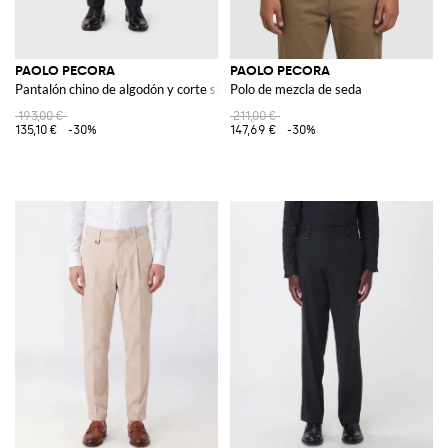
PAOLO PECORA
PAOLO PECORA
Pantalón chino de algodón y corte slim con bolsillos franceses
Polo de mezcla de seda
193,00 €
211,00 €
135,10 €
-30%
147,69 €
-30%