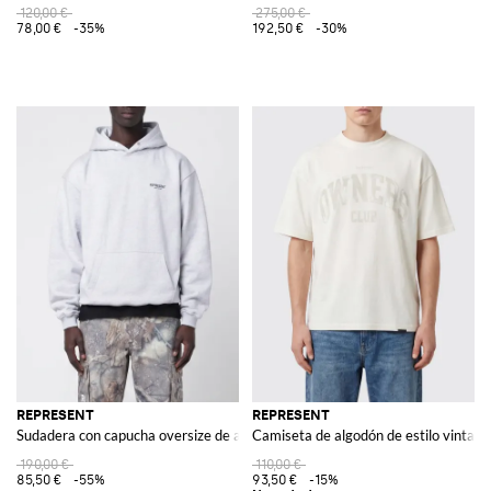
120,00 €
275,00 €
78,00 €
-35%
192,50 €
-30%
REPRESENT
REPRESENT
Sudadera con capucha oversize de algodón con logo
Camiseta de algodón de estilo vintag
190,00 €
110,00 €
85,50 €
-55%
93,50 €
-15%