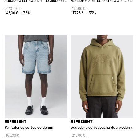
Sudadera con capucha de algodón con logo
Vaqueros Split de pernera ancha de d
220,00 €
175,00 €
143,00 €
-35%
113,75 €
-35%
REPRESENT
REPRESENT
Pantalones cortos de denim
Sudadera con capucha de algodón con 
150,00 €
215,00 €