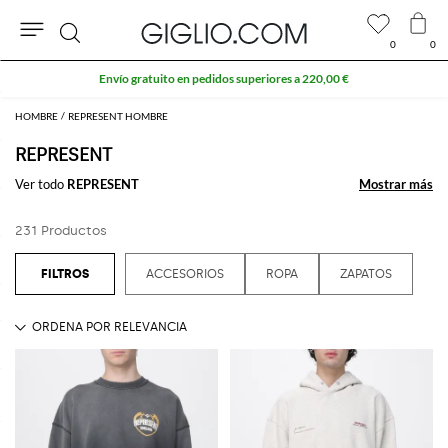
0
0
Buscar
Extra 10 % en el área Outlet
HOMBRE
REPRESENT HOMBRE
REPRESENT
Ver todo
REPRESENT
Mostrar más
Mostrar más
231 Productos
ACCESORIOS
ROPA
ZAPATOS