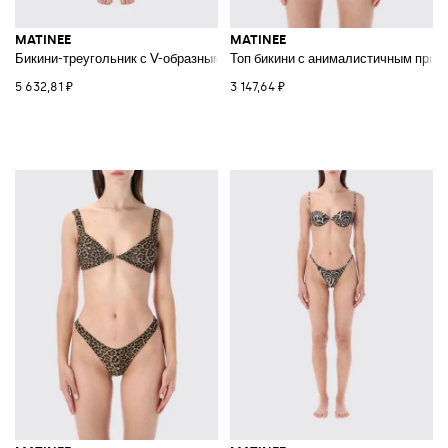
MATINEE
MATINEE
Бикини-треугольник с V-образным вырезом и плавками-бразильяна
Топ бикини с анималистичным прин
5 632,81 ₽
3 147,64 ₽