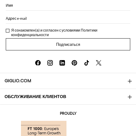
Имя
Адрес e-mail
Я ознакомлен(а) и согласен с условиями
Политики
конфиденциальности
Подписаться
GIGLIO.COM
ОБСЛУЖИВАНИЕ КЛИЕНТОВ
About
Контакты
AI Disclaimer
PROUDLY
Вопросы и ответы
Заказы
Бутики
Оплата