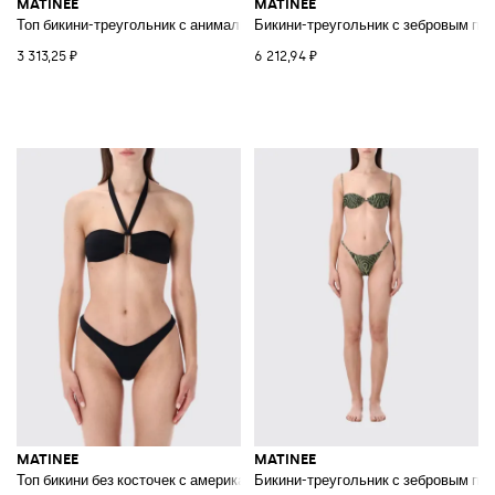
MATINEE
MATINEE
Топ бикини-треугольник с анималистичным принтом и V-образным выр
Бикини-треугольник с зебровым при
3 313,25 ₽
6 212,94 ₽
MATINEE
MATINEE
Топ бикини без косточек с американской проймой и вырезом сердечком
Бикини-треугольник с зебровым при