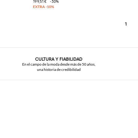
199,51 €
-30%
1
CULTURA Y FIABILIDAD
En el campo de la moda desde más de 50 años,
una historia de credibilidad