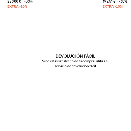
280,00 €
-30%
199,51 €
-30%
DEVOLUCIÓN FÁCIL
Si no estás satisfecho de tu compra, utiliza el
servicio de devolución fácil