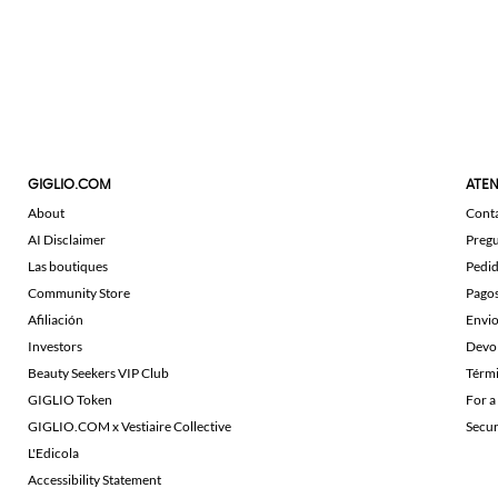
GIGLIO.COM
ATEN
About
Cont
AI Disclaimer
Pregu
Las boutiques
Pedi
Community Store
Pago
Afiliación
Envi
Investors
Devo
Beauty Seekers VIP Club
Térmi
GIGLIO Token
For a
GIGLIO.COM x Vestiaire Collective
Secu
L'Edicola
Accessibility Statement