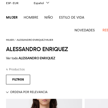
ESP - EUR
Español
Italiano
English
MUJER
HOMBRE
NIÑO
ESTILO DE VIDA
Français
Deutsch
中文
NOVEDADES
RE
日本語
한국어
MUJER
ALESSANDRO ENRIQUEZ MUJER
Русский
ALESSANDRO ENRIQUEZ
Novedades
Ve
Ve
Ve
Ve
Ve
Ve
Ve
Ve
Ve
Ve
Ve
Todo
Mujer
todo
Ver todo
ALESSANDRO ENRIQUEZ
Ve
todo
todo
Toda
todo
todo
Todos
todo
todo
Todos
todo
todo
Todos
todo
todo
el
Abrigos
Alberta
Roger
todo
ropa
bolsos
zapatos
accesorios
Outlet
Alexander
Acne
Balenciaga
Courrèges
Balenciaga
A.P.C.
Alexander
Adidas
Balenciaga
Borsalino
Giorgio
JW
imprescindibles
Ferretti
Vivier
4 Productos
Acne
McQueen
Studios
Americanas
Bandoleras
Manoletinas
McQueen
Accesorio
Accesorios
Gucci
Armani
Anderson
Mono
Guantes
Balmain
Diesel
Bottega
Coperni
Amina
Burberry
Elisabetta
Ese
Elisabetta
Etro
Studios
y blazers
pelo
pieza
Balenciaga
Adidas
Bolsos
Veneta
Zapatos
Balenciaga
Muaddi
Franchi
Bolsos
JW
Manolo
Jacquemus
Gafas
toque
Franchi
Burberry
Elisabetta
Diesel
Etro
Pinko
Alaïa
Camisas
de
de
Bufandas
Anderson
Blahnik
Pantalones
de
animalier
Balmain
Calvin
Franchi
Burberry
Bottega
Aquazzura
Emporio
Ropa
Giambattista
Etro
JW
Ferragamo
Twinset
hombro
salón
sol
Brunello
Klein
Camisetas
Veneta
Calcetines
Armani
Jacquemus
Max
Valli
Pantalones
Elegancia
Bottega
Ganni
Chloè
Anderson
Autry
Zapatos
Fendi
Saint
Cucinelli
Bolsos
Alpargata
Mara
cortos
Joyas
en dos
Veneta
Elisabetta
Moda
Ferragamo
Cartera
Jacquemus
Jil
S
JW
Fendi
MM6
Birkenstock
Laurent
de
piezas
Max
Coperni
Franchi
baño
Mocasines
Sander
Roger
Max
Pantalones
Portacosméticos
Brunello
Anderson
Maison
Gianvito
Cinturónes
Marc
mano
Mara
Ferragamo
Golden
Stella
Vivier
Mara
vaqueros
Iconos
Bolsos
Courrèges
Cucinelli
Golden
Chaquetas
Margiela
Sandalias
Rossi
Jacobs
Khaite
Sombreros
MM6
Goose
Fular
McCartney
Bolsos
en
Saint
Gucci
Goose
y
planas
Saint
The
Tops