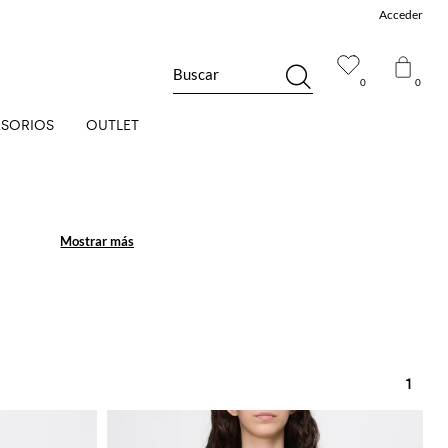
Acceder
Buscar
0
0
SORIOS
OUTLET
Mostrar más
Mostrar más
1