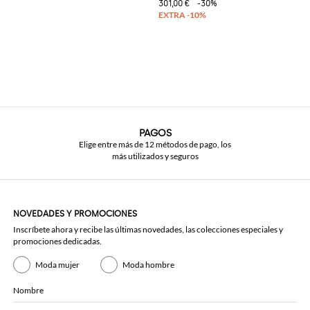
301,00 €
-30%
PAGOS
Elige entre más de 12 métodos de pago, los
más utilizados y seguros
NOVEDADES Y PROMOCIONES
Inscríbete ahora y recibe las últimas novedades, las colecciones especiales y
promociones dedicadas.
Moda mujer
Moda hombre
Nombre