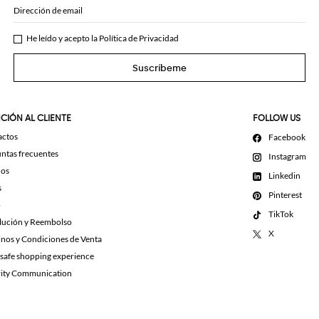
Dirección de email
He leído y acepto la
Política de Privacidad
Suscríbeme
CIÓN AL CLIENTE
FOLLOW US
actos
Facebook
ntas frecuentes
Instagram
dos
Linkedin
s
Pinterest
o
TikTok
lución y Reembolso
X
nos y Condiciones de Venta
 safe shopping experience
rity Communication