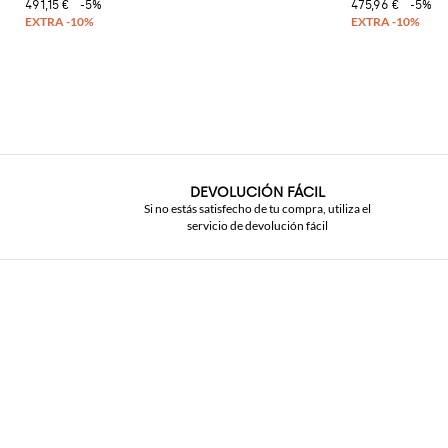
491,15 €
-5%
475,96 €
-5%
DEVOLUCIÓN FÁCIL
Si no estás satisfecho de tu compra, utiliza el
servicio de devolución fácil