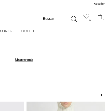
Acceder
Buscar
0
0
SORIOS
OUTLET
Mostrar más
Mostrar más
1