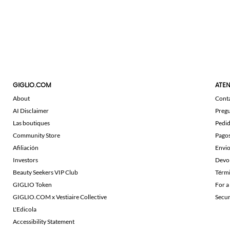
GIGLIO.COM
ATEN
About
Cont
AI Disclaimer
Pregu
Las boutiques
Pedi
Community Store
Pago
Afiliación
Envi
Investors
Devo
Beauty Seekers VIP Club
Térmi
GIGLIO Token
For a
GIGLIO.COM x Vestiaire Collective
Secu
L'Edicola
Accessibility Statement