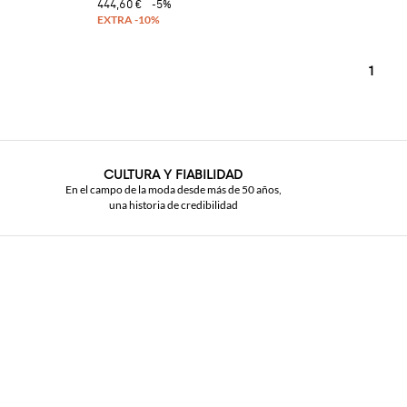
444,60 €
-5%
1
CULTURA Y FIABILIDAD
En el campo de la moda desde más de 50 años,
una historia de credibilidad