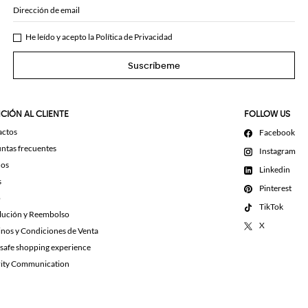
Dirección de email
He leído y acepto la
Política de Privacidad
Suscríbeme
CIÓN AL CLIENTE
FOLLOW US
actos
Facebook
ntas frecuentes
Instagram
dos
Linkedin
s
Pinterest
o
TikTok
lución y Reembolso
X
nos y Condiciones de Venta
 safe shopping experience
rity Communication