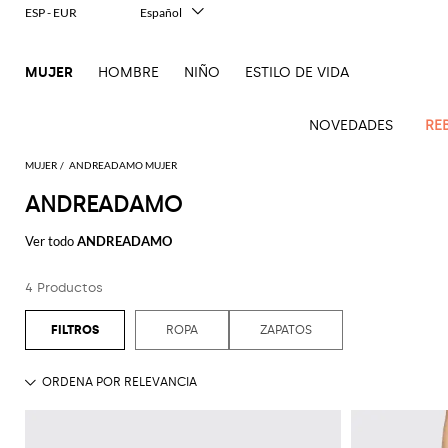
ESP - EUR
Español
Italiano
English
MUJER
HOMBRE
NIÑO
ESTILO DE VIDA
Français
Deutsch
中文
NOVEDADES
RE
日本語
한국어
MUJER
ANDREADAMO MUJER
Русский
ANDREADAMO
Novedades
Ve
Ve
Ve
Ve
Ve
Ve
Ve
Ve
Ve
Ve
Ve
Todo
Mujer
todo
Ver todo
ANDREADAMO
Ve
todo
todo
Toda
todo
todo
Todos
todo
todo
Todos
todo
todo
Todos
todo
todo
el
Abrigos
Alberta
Roger
todo
ropa
bolsos
zapatos
accesorios
Outlet
Alexander
Acne
Balenciaga
Courrèges
Balenciaga
A.P.C.
Alexander
Adidas
Balenciaga
Borsalino
Giorgio
JW
imprescindibles
Ferretti
Vivier
4 Productos
Acne
McQueen
Studios
Americanas
Bandoleras
Manoletinas
McQueen
Accesorio
Accesorios
Gucci
Armani
Anderson
Mono
Guantes
Balmain
Diesel
Bottega
Coperni
Amina
Burberry
Elisabetta
Ese
Elisabetta
Etro
Studios
y blazers
pelo
pieza
Balenciaga
Adidas
Bolsos
Veneta
Zapatos
Balenciaga
Muaddi
Franchi
Bolsos
JW
Manolo
Jacquemus
Gafas
toque
Franchi
Burberry
Elisabetta
Diesel
Etro
Pinko
ROPA
ZAPATOS
Alaïa
Camisas
de
de
Bufandas
Anderson
Blahnik
Pantalones
de
animalier
Balmain
Calvin
Franchi
Burberry
Bottega
Aquazzura
Emporio
Ropa
Giambattista
Etro
JW
Ferragamo
Twinset
hombro
salón
sol
Brunello
Klein
Camisetas
Veneta
Calcetines
Armani
Jacquemus
Max
Valli
Pantalones
Elegancia
Bottega
Ganni
Chloè
Anderson
Autry
Zapatos
Fendi
Saint
Cucinelli
Bolsos
Alpargata
Mara
cortos
Joyas
en dos
Veneta
Elisabetta
Moda
Ferragamo
Cartera
Jacquemus
Jil
S
JW
Fendi
MM6
Birkenstock
Laurent
de
piezas
Max
Coperni
Franchi
baño
Mocasines
Sander
Roger
Max
Pantalones
Portacosméticos
Brunello
Anderson
Maison
Gianvito
Cinturónes
Marc
mano
Mara
Ferragamo
Golden
Stella
Vivier
Mara
vaqueros
Iconos
Bolsos
Courrèges
Cucinelli
Golden
Chaquetas
Margiela
Sandalias
Rossi
Jacobs
Khaite
Sombreros
MM6
Goose
Fular
McCartney
Bolsos
en
Saint
Gucci
Goose
y
planas
Saint
The
Tops