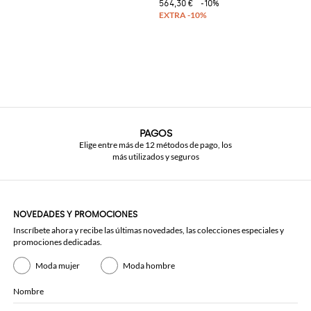
564,30 €
-10%
PAGOS
Elige entre más de 12 métodos de pago, los
más utilizados y seguros
NOVEDADES Y PROMOCIONES
Inscríbete ahora y recibe las últimas novedades, las colecciones especiales y
promociones dedicadas.
Moda mujer
Moda hombre
Nombre