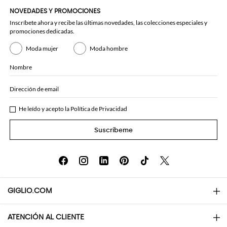
NOVEDADES Y PROMOCIONES
Inscríbete ahora y recibe las últimas novedades, las colecciones especiales y
promociones dedicadas.
Moda mujer
Moda hombre
Nombre
Dirección de email
He leído y acepto la
Política de Privacidad
Suscríbeme
GIGLIO.COM
ATENCIÓN AL CLIENTE
About