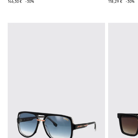
146,30 €
-30%
118,29 €
-30%