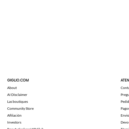
GIGLIO.COM
ATEN
About
Cont
AI Disclaimer
Pregu
Las boutiques
Pedi
Community Store
Pago
Afiliación
Envi
Investors
Devo