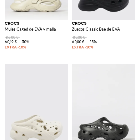
CROCS
CROCS
Mules Caged de EVA y malla
Zuecos Classic Bae de EVA
86,00 €
80,00 €
60,19 €
-30%
60,00 €
-25%