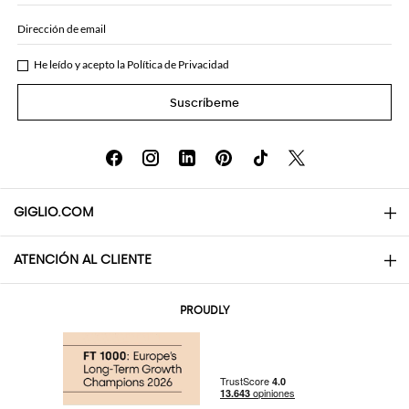
Dirección de email
He leído y acepto la
Política de Privacidad
Suscríbeme
GIGLIO.COM
ATENCIÓN AL CLIENTE
About
Contactos
AI Disclaimer
PROUDLY
Preguntas frecuentes
Pedidos
Las boutiques
Pagos
Envio
Community Store
Devolución y Reembolso