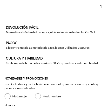
1
DEVOLUCIÓN FÁCIL
Si no estás satisfecho de tu compra, utiliza el servicio de devolución fácil
PAGOS
Elige entre más de 12 métodos de pago, los más utilizados y seguros
CULTURA Y FIABILIDAD
En el campo de la moda desde más de 50 años, una historia de credibilidad
NOVEDADES Y PROMOCIONES
Inscríbete ahora y recibe las últimas novedades, las colecciones especiales y
promociones dedicadas.
Moda mujer
Moda hombre
Nombre