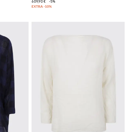
609,90 €
-5%