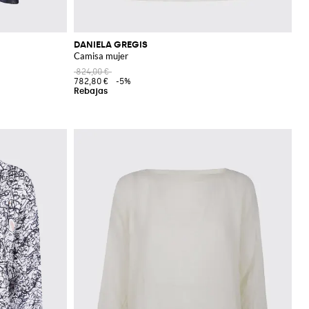
DANIELA GREGIS
Camisa mujer
824,00 €
782,80 €
-5%