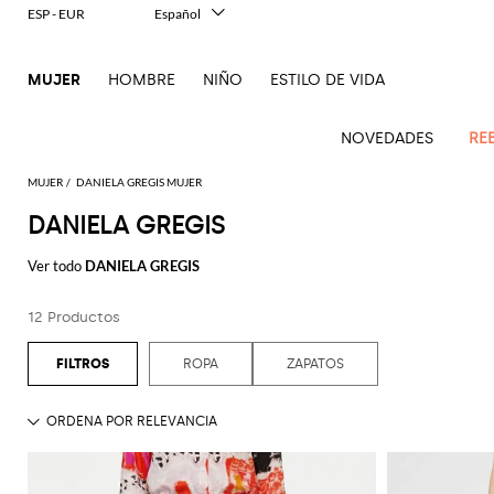
ESP - EUR
Español
Italiano
English
MUJER
HOMBRE
NIÑO
ESTILO DE VIDA
Français
Deutsch
中文
NOVEDADES
RE
日本語
한국어
MUJER
DANIELA GREGIS MUJER
Русский
DANIELA GREGIS
Novedades
Ve
Ve
Ve
Ve
Ve
Ve
Ve
Ve
Ve
Ve
Ve
Todo
Mujer
todo
Ver todo
DANIELA GREGIS
Ve
todo
todo
Toda
todo
todo
Todos
todo
todo
Todos
todo
todo
Todos
todo
todo
el
Abrigos
Alberta
Roger
todo
ropa
bolsos
zapatos
accesorios
Outlet
Alexander
Acne
Balenciaga
Courrèges
Balenciaga
A.P.C.
Alexander
Adidas
Balenciaga
Borsalino
Giorgio
JW
imprescindibles
Ferretti
Vivier
12 Productos
Acne
McQueen
Studios
Americanas
Bandoleras
Manoletinas
McQueen
Accesorio
Accesorios
Gucci
Armani
Anderson
Mono
Guantes
Balmain
Diesel
Bottega
Coperni
Amina
Burberry
Elisabetta
Ese
Elisabetta
Etro
Studios
y blazers
pelo
pieza
Balenciaga
Adidas
Bolsos
Veneta
Zapatos
Balenciaga
Muaddi
Franchi
Bolsos
JW
Manolo
Jacquemus
Gafas
toque
Franchi
Burberry
Elisabetta
Diesel
Etro
Pinko
ROPA
ZAPATOS
Alaïa
Camisas
de
de
Bufandas
Anderson
Blahnik
Pantalones
de
animalier
Balmain
Calvin
Franchi
Burberry
Bottega
Aquazzura
Emporio
Ropa
Giambattista
Etro
JW
Ferragamo
Twinset
hombro
salón
sol
Brunello
Klein
Camisetas
Veneta
Calcetines
Armani
Jacquemus
Max
Valli
Pantalones
Elegancia
Bottega
Ganni
Chloè
Anderson
Autry
Zapatos
Fendi
Saint
Cucinelli
Bolsos
Alpargata
Mara
cortos
Joyas
en dos
Veneta
Elisabetta
Moda
Ferragamo
Cartera
Jacquemus
Jil
S
JW
Fendi
MM6
Birkenstock
Laurent
de
piezas
Max
Coperni
Franchi
baño
Mocasines
Sander
Roger
Max
Pantalones
Portacosméticos
Brunello
Anderson
Maison
Gianvito
Cinturónes
Marc
mano
Mara
Ferragamo
Golden
Stella
Vivier
Mara
vaqueros
Iconos
Bolsos
Courrèges
Cucinelli
Golden
Chaquetas
Margiela
Sandalias
Rossi
Jacobs
Khaite
Sombreros
MM6
Goose
Fular
McCartney
Bolsos
en
Saint
Gucci
Goose
y
planas
Saint
The
Tops