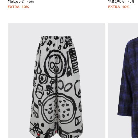
1165,65 €
-5%
1483,90 €
-5%