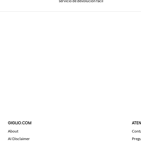
servicio de devolución fácil
GIGLIO.COM
ATEN
About
Cont
AI Disclaimer
Pregu