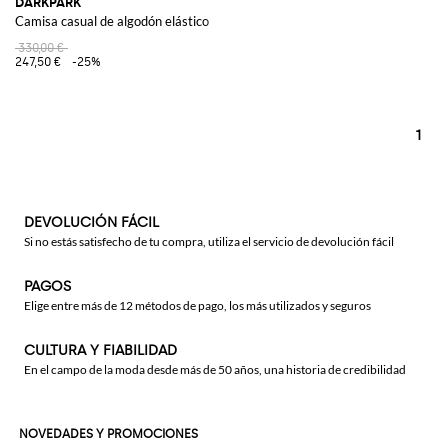
DARKPARK
Camisa casual de algodón elástico
330,00 €
247,50 €
-25%
1
DEVOLUCIÓN FÁCIL
Si no estás satisfecho de tu compra, utiliza el servicio de devolución fácil
PAGOS
Elige entre más de 12 métodos de pago, los más utilizados y seguros
CULTURA Y FIABILIDAD
En el campo de la moda desde más de 50 años, una historia de credibilidad
NOVEDADES Y PROMOCIONES