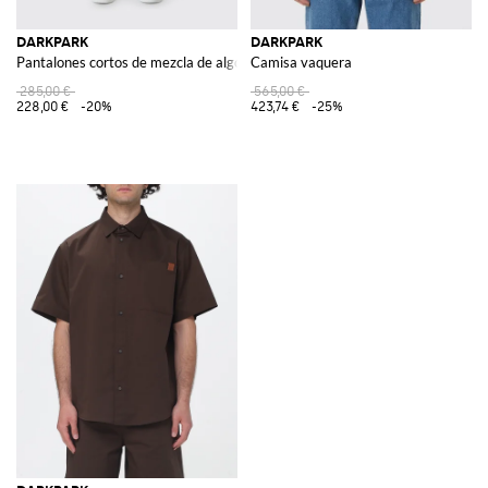
DARKPARK
DARKPARK
Pantalones cortos de mezcla de algodón
Camisa vaquera
285,00 €
565,00 €
228,00 €
-20%
423,74 €
-25%