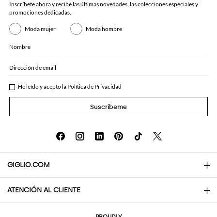
Inscríbete ahora y recibe las últimas novedades, las colecciones especiales y
promociones dedicadas.
Moda mujer
Moda hombre
Nombre
Dirección de email
He leído y acepto la
Política de Privacidad
Suscríbeme
GIGLIO.COM
ATENCIÓN AL CLIENTE
About
Contactos
AI Disclaimer