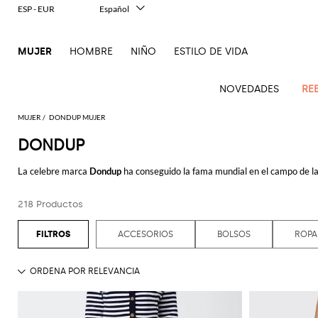
ESP - EUR
Español
Italiano
English
MUJER
HOMBRE
NIÑO
ESTILO DE VIDA
Français
Deutsch
中文
NOVEDADES
RE
日本語
한국어
MUJER
DONDUP MUJER
Русский
DONDUP
Novedades
Ve
Ve
Ve
Ve
Ve
Ve
Ve
Ve
Ve
Ve
Ve
Todo
Mujer
todo
La celebre marca
Dondup
ha conseguido la fama mundial en el campo de la 
Ve
todo
todo
Toda
todo
todo
Todos
todo
todo
Todos
todo
todo
Todos
todo
todo
el
clientes.
Abrigos
Alberta
Roger
todo
ropa
bolsos
zapatos
accesorios
Outlet
Alexander
Acne
Balenciaga
Courrèges
Balenciaga
A.P.C.
Alexander
Adidas
Balenciaga
Borsalino
Giorgio
JW
imprescindibles
Ferretti
Vivier
218 Productos
La joya de la corona son las colecciones de
vaqueros Dondup
de última ten
Acne
McQueen
Studios
Americanas
Bandoleras
Manoletinas
McQueen
Accesorio
Accesorios
Gucci
Armani
Anderson
Mono
Guantes
Balmain
Diesel
Bottega
Coperni
Amina
Burberry
Elisabetta
Ese
Elisabetta
Etro
El diseño urban de los pantalones Dondup está caracterizado por un toque 
Studios
y blazers
pelo
pieza
Balenciaga
Adidas
Bolsos
Veneta
Zapatos
Balenciaga
Muaddi
Franchi
Bolsos
JW
Manolo
Jacquemus
Gafas
toque
Franchi
Burberry
Elisabetta
Diesel
Etro
Pinko
Algunos de los pantalones hombre muestran un efecto used que confiere un 
ACCESORIOS
BOLSOS
ROPA
Alaïa
Camisas
de
de
Bufandas
Anderson
Blahnik
Pantalones
de
animalier
Balmain
Calvin
Franchi
Burberry
Bottega
Aquazzura
Emporio
Ropa
Giambattista
Las colecciones para mujer están compuestas por prendas elegantes y casu
Etro
JW
Ferragamo
Twinset
hombro
salón
sol
Brunello
Klein
Camisetas
Veneta
Calcetines
Armani
Jacquemus
Max
Valli
Pantalones
Elegancia
dinámicos por la ciudad y que desean llevar prendas cómodas y chic al 
Bottega
Ganni
Chloè
Anderson
Autry
Zapatos
Fendi
Saint
Cucinelli
Bolsos
Alpargata
Mara
cortos
Joyas
en dos
La famosa marca italiana piensa también en los más pequeños, de hecho, e
Veneta
Elisabetta
Moda
Ferragamo
Cartera
Jacquemus
Jil
S
JW
Fendi
MM6
Birkenstock
Laurent
de
piezas
Max
calidad y comodidad durante su crecimiento, como camisetas de manga cor
Coperni
Franchi
baño
Mocasines
Sander
Roger
Max
Pantalones
Portacosméticos
Brunello
Anderson
Maison
Gianvito
Cinturónes
Marc
mano
Mara
Ferragamo
Golden
Stella
materiales empleados para la creación de estas prendas, como el algodón 
Vivier
Mara
vaqueros
Iconos
Bolsos
Courrèges
Cucinelli
Golden
Chaquetas
Margiela
Sandalias
Rossi
Jacobs
Khaite
Sombreros
MM6
Goose
Fular
McCartney
Bolsos
en
Saint
Gucci
Goose
y
planas
Saint
The
Tops
Hojea nuestra amplia gama de artículos
Dondup online
para hombre, mujer 