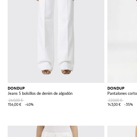
DONDUP
DONDUP
Jeans 5 bolsillos de denim de algodón
Pantalones cort
260,00 €
220,00 €
156,00 €
-40%
143,00 €
-35%