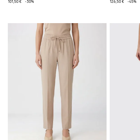
101,50 €
-30%
126,50 €
-45%