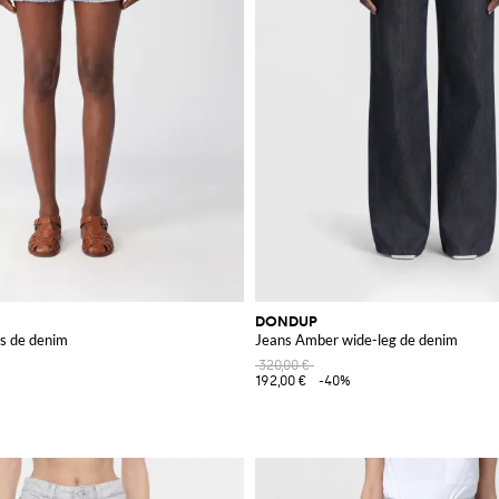
DONDUP
os de denim
Jeans Amber wide-leg de denim
320,00 €
192,00 €
-40%