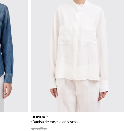
nternacionales más
DONDUP
Camisa de mezcla de viscosa
295,00 €