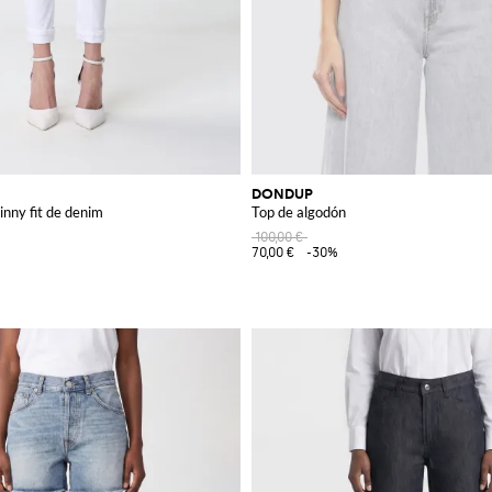
DONDUP
nny fit de denim
Top de algodón
100,00 €
70,00 €
-30%