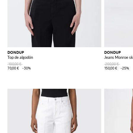
DONDUP
DONDUP
Top de algodón
Jeans Monroe ski
100,00 €
200,00 €
70,00 €
-30%
150,00 €
-25%