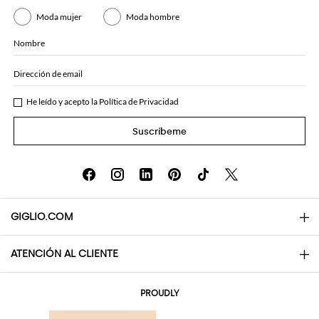
Moda mujer
Moda hombre
Nombre
Dirección de email
He leído y acepto la
Política de Privacidad
Suscríbeme
GIGLIO.COM
ATENCIÓN AL CLIENTE
About
Contactos
AI Disclaimer
PROUDLY
Preguntas frecuentes
Pedidos