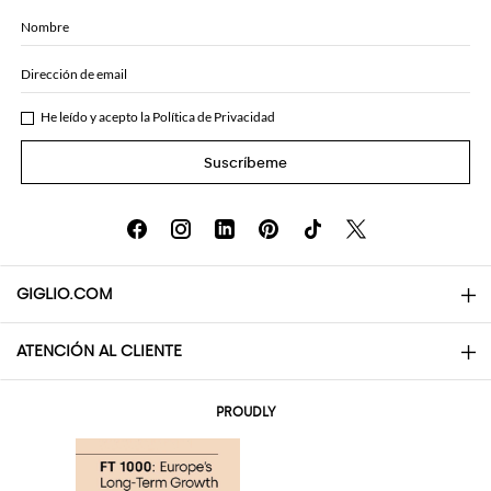
Nombre
Dirección de email
He leído y acepto la
Política de Privacidad
Suscríbeme
GIGLIO.COM
ATENCIÓN AL CLIENTE
About
Contactos
AI Disclaimer
PROUDLY
Preguntas frecuentes
Pedidos
Las boutiques
Pagos