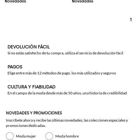
1
DEVOLUCIÓN FÁCIL
Si no estás satisfecho de tu compra, utiliza el servicio de devolución fácil
PAGOS
Elige entre más de 12 métodos de pago, los más utilizados y seguros
CULTURA Y FIABILIDAD
En el campo de la moda desde más de 50 años, una historia de credibilidad
NOVEDADES Y PROMOCIONES
Inscríbete ahora y recibe las últimas novedades, las colecciones especiales y
promociones dedicadas.
Moda mujer
Moda hombre