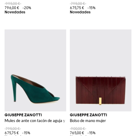
995,00 €
795,00 €
796,00 €
-20%
675,75 €
-15%
GIUSEPPE ZANOTTI
GIUSEPPE ZANOTTI
Mules de ante con tacón de aguja y punta cuadrada
Bolso de mano mujer
795,00 €
900,00 €
675,75 €
-15%
765,00 €
-15%